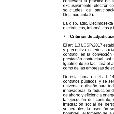
conllevará la práctica de
exclusivamente electrónic
solicitudes de participa
Decimoquinta.3).
La disp. adic. Decimosexta
electrónicos, informáticos y
7.
Criterios de adjudicac
El art. 1.3 LCSP/2017 estab
y preceptiva criterios so
contrato, en la convicción
prestación contractual, así
Igualmente se facilitará el
como de las empresas de ec
De esta forma en el art. 1
contratos públicos, y se señ
universal o diseño para tod
innovadoras, la reducción 
de ahorro y eficiencia energ
la ejecución del contrato
integración social de per
vulnerables, la inserción s
hombres, el fomento de la co