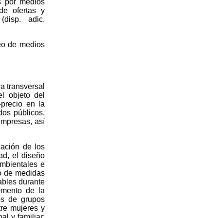
s por medios
de ofertas y
(disp. adic.
leo de medios
a transversal
l objeto del
-precio en la
dos públicos.
empresas, así
cación de los
dad, el diseño
ambientales e
eo de medidas
vables durante
omento de la
os de grupos
tre mujeres y
al y familiar;