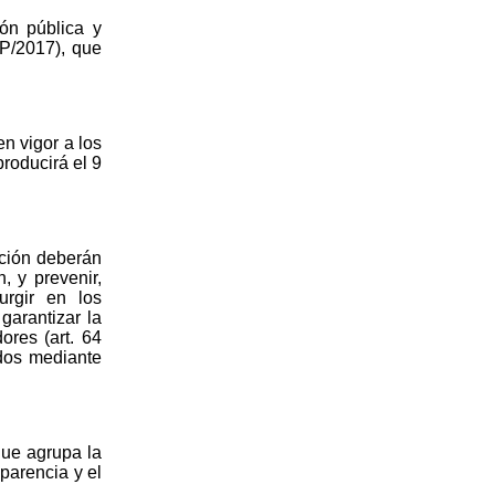
ón pública y
SP/2017), que
n vigor a los
producirá el 9
ación deberán
, y prevenir,
urgir en los
garantizar la
ores (art. 64
dos mediante
que agrupa la
sparencia y el