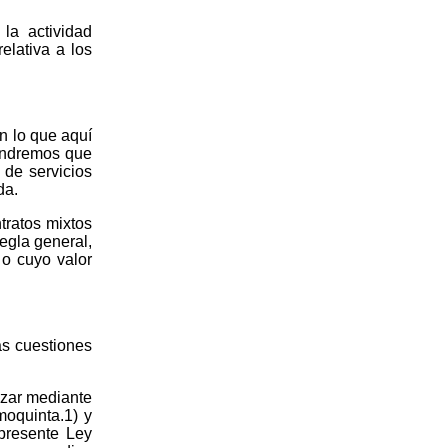
 la actividad
elativa a los
n lo que aquí
tendremos que
 de servicios
da.
tratos mixtos
egla general,
 o cuyo valor
s cuestiones
lizar mediante
moquinta.1) y
 presente Ley