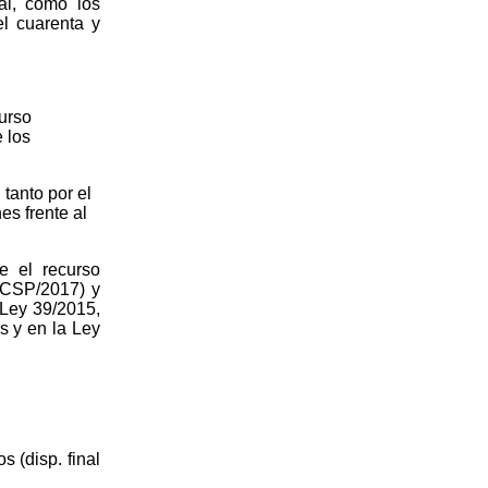
ual, como los
el cuarenta y
curso
 los
 tanto por el
es frente al
e el recurso
 LCSP/2017) y
 Ley 39/2015,
s y en la Ley
s (disp. final