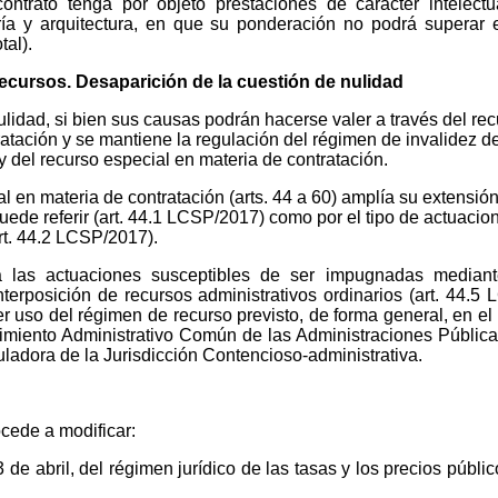
contrato tenga por objeto prestaciones de carácter intelect
ría y arquitectura, en que su ponderación no podrá superar 
tal).
ecursos. Desaparición de la cuestión de nulidad
lidad, si bien sus causas podrán hacerse valer a través del re
atación y se mantiene la regulación del régimen de invalidez de
 y del recurso especial en materia de contratación.
al en materia de contratación (arts. 44 a 60) amplía su extensión
puede referir (art. 44.1 LCSP/2017) como por el tipo de actuacion
rt. 44.2 LCSP/2017).
a las actuaciones susceptibles de ser impugnadas mediant
nterposición de recursos administrativos ordinarios (art. 44.5
er uso del régimen de recurso previsto, de forma general, en el
imiento Administrativo Común de las Administraciones Pública
uladora de la Jurisdicción Contencioso-administrativa.
ede a modificar:
de abril, del régimen jurídico de las tasas y los precios público