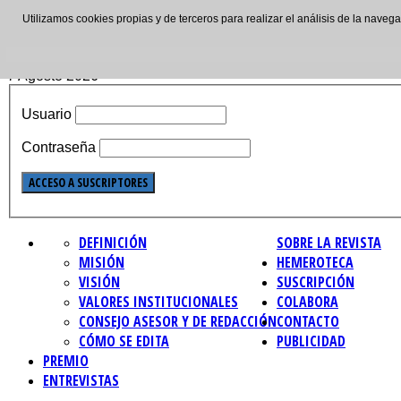
Utilizamos cookies propias y de terceros para realizar el análisis de la nave
ISSN: 2695-4621
7 Agosto 2026
Usuario
Contraseña
DEFINICIÓN
SOBRE LA REVISTA
MISIÓN
HEMEROTECA
VISIÓN
SUSCRIPCIÓN
VALORES INSTITUCIONALES
COLABORA
CONSEJO ASESOR Y DE REDACCIÓN
CONTACTO
CÓMO SE EDITA
PUBLICIDAD
PREMIO
ENTREVISTAS