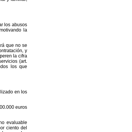
ar los abusos
 motivando la
ará que no se
ontratación, y
eren la cifra
rvicios (art.
odos los que
lizado en los
100.000 euros
uno evaluable
or ciento del