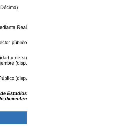
l Décima)
ediante Real
ector público
cidad y de su
iembre (disp.
úblico (disp.
 de Estudios
de diciembre