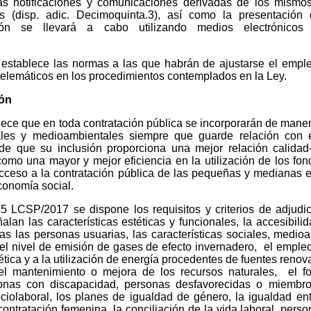
 las notificaciones y comunicaciones derivadas de los mismo
os (disp. adic. Decimoquinta.3), así como la presentación 
ción se llevará a cabo utilizando medios electrónicos 
 establece las normas a las que habrán de ajustarse el emp
 telemáticos en los procedimientos contemplados en la Ley.
ión
lece que en toda contratación pública se incorporarán de maner
ciales y medioambientales siempre que guarde relación con e
 de que su inclusión proporciona una mejor relación calidad
 como una mayor y mejor eficiencia en la utilización de los fon
 acceso a la contratación pública de las pequeñas y medianas 
onomía social.
45 LCSP/2017 se dispone los requisitos y criterios de adjudi
alan las características estéticas y funcionales, la accesibili
as las personas usuarias, las características sociales, medio
del nivel de emisión de gases de efecto invernadero, el empl
ética y a la utilización de energía procedentes de fuentes reno
, el mantenimiento o mejora de los recursos naturales, el f
sonas con discapacidad, personas desfavorecidas o miembr
ociolaboral, los planes de igualdad de género, la igualdad en
ntratación femenina, la conciliación de la vida laboral, person