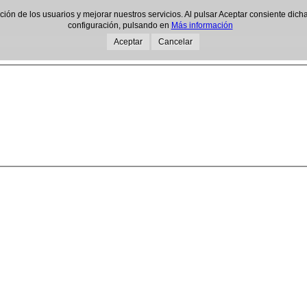
gación de los usuarios y mejorar nuestros servicios. Al pulsar Aceptar consiente d
configuración, pulsando en
Más información
Aceptar
Cancelar