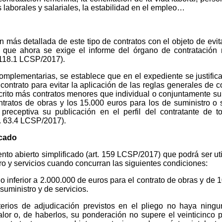
 laborales y salariales, la estabilidad en el empleo…
 más detallada de este tipo de contratos con el objeto de evit
a que ahora se exige el informe del órgano de contratación
. 118.1 LCSP/2017).
plementarias, se establece que en el expediente se justific
 contrato para evitar la aplicación de las reglas generales de c
scrito más contratos menores que individual o conjuntamente sup
tratos de obras y los 15.000 euros para los de suministro o se
preceptiva su publicación en el perfil del contratante de t
t. 63.4 LCSP/2017).
icado
to abierto simplificado (art. 159 LCSP/2017) que podrá ser uti
ro y servicios cuando concurran las siguientes condiciones:
 o inferior a 2.000.000 de euros para el contrato de obras y de 
suministro y de servicios.
iterios de adjudicación previstos en el pliego no haya ning
alor o, de haberlos, su ponderación no supere el veinticinco p