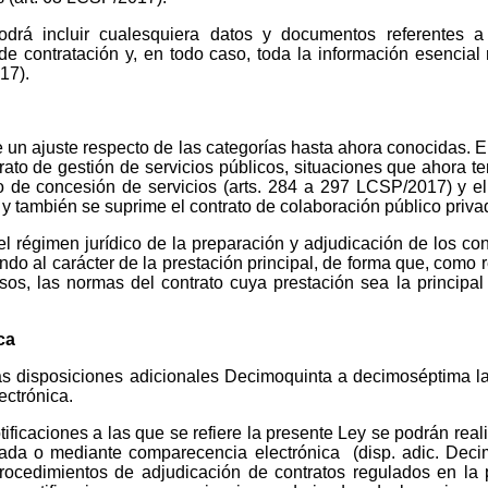
podrá incluir cualesquiera datos y documentos referentes a
de contratación y, en todo caso, toda la información esencial r
17).
un ajuste respecto de las categorías hasta ahora conocidas. E
rato de gestión de servicios públicos, situaciones que ahora 
o de concesión de servicios (arts. 284 a 297 LCSP/2017) y el
 y también se suprime el contrato de colaboración público priva
l régimen jurídico de la preparación y adjudicación de los con
do al carácter de la prestación principal, de forma que, como r
sos, las normas del contrato cuya prestación sea la principal
ca
s disposiciones adicionales Decimoquinta a decimoséptima la
lectrónica.
tificaciones a las que se refiere la presente Ley se podrán rea
itada o mediante comparecencia electrónica (disp. adic. Deci
procedimientos de adjudicación de contratos regulados en la