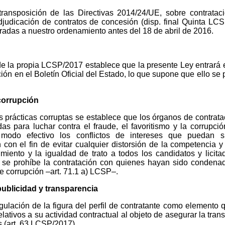
ansposición de las Directivas 2014/24/UE, sobre contrataci
djudicación de contratos de concesión (disp. final Quinta LC
radas a nuestro ordenamiento antes del 18 de abril de 2016.
de la propia LCSP/2017 establece que la presente Ley entrará e
ón en el Boletín Oficial del Estado, lo que supone que ello se 
corrupción
 prácticas corruptas se establece que los órganos de contrat
 para luchar contra el fraude, el favoritismo y la corrupción
 modo efectivo los conflictos de intereses que puedan s
 con el fin de evitar cualquier distorsión de la competencia y 
miento y la igualdad de trato a todos los candidatos y licitad
 se prohíbe la contratación con quienes hayan sido condena
de corrupción –art. 71.1 a) LCSP–.
 publicidad y transparencia
lación de la figura del perfil de contratante como elemento 
ativos a su actividad contractual al objeto de asegurar la tran
 (art. 63 LCSP/2017).