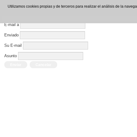
Enviar por E-mail este enlace a un amigo.
Utilizamos cookies propias y de terceros para realizar el análisis de la nave
Cerrar Ventana
E-mail a
Enviado
Su E-mail
Asunto
Enviar
Cancelar