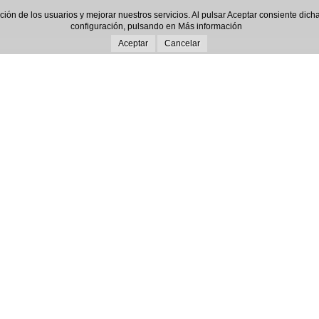
gación de los usuarios y mejorar nuestros servicios. Al pulsar Aceptar consiente d
configuración, pulsando en
Más información
Aceptar
Cancelar