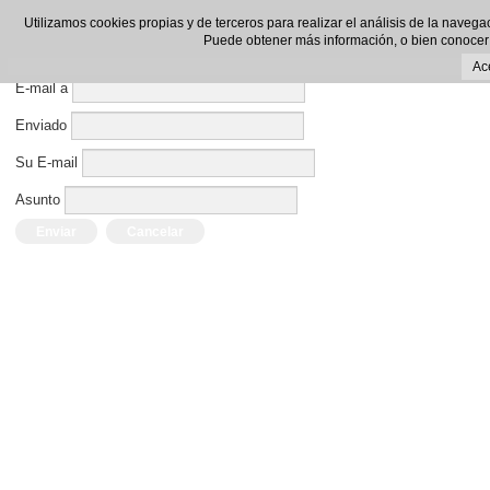
Enviar por E-mail este enlace a un amigo.
Utilizamos cookies propias y de terceros para realizar el análisis de la navega
Puede obtener más información, o bien conocer
Cerrar Ventana
Ac
E-mail a
Enviado
Su E-mail
Asunto
Enviar
Cancelar