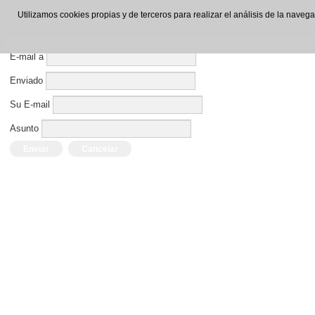
Enviar por E-mail este enlace a un amigo.
Utilizamos cookies propias y de terceros para realizar el análisis de la nave
Cerrar Ventana
E-mail a
Enviado
Su E-mail
Asunto
Enviar
Cancelar