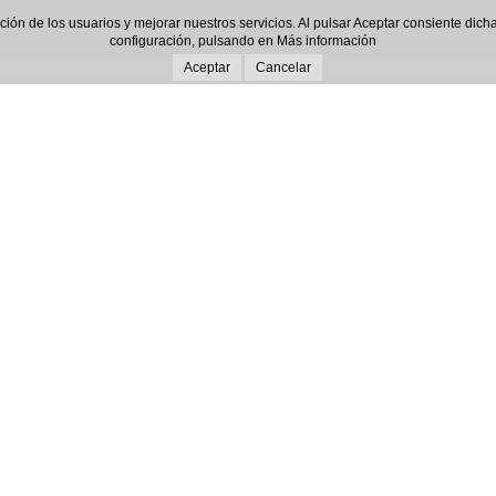
gación de los usuarios y mejorar nuestros servicios. Al pulsar Aceptar consiente d
configuración, pulsando en
Más información
Aceptar
Cancelar