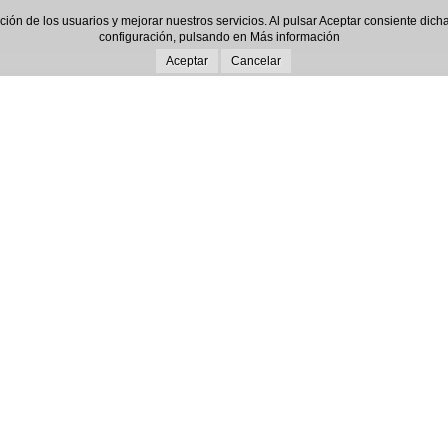
gación de los usuarios y mejorar nuestros servicios. Al pulsar Aceptar consiente d
configuración, pulsando en
Más información
Aceptar
Cancelar