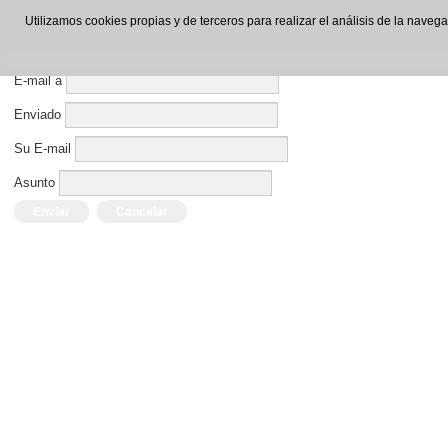
Enviar por E-mail este enlace a un amigo.
Utilizamos cookies propias y de terceros para realizar el análisis de la nave
Cerrar Ventana
E-mail a
Enviado
Su E-mail
Asunto
Enviar
Cancelar