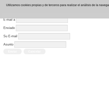
Enviar por E-mail este enlace a un amigo.
Utilizamos cookies propias y de terceros para realizar el análisis de la nave
Cerrar Ventana
E-mail a
Enviado
Su E-mail
Asunto
Enviar
Cancelar