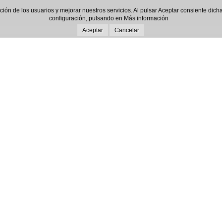
gación de los usuarios y mejorar nuestros servicios. Al pulsar Aceptar consiente d
configuración, pulsando en
Más información
Aceptar
Cancelar