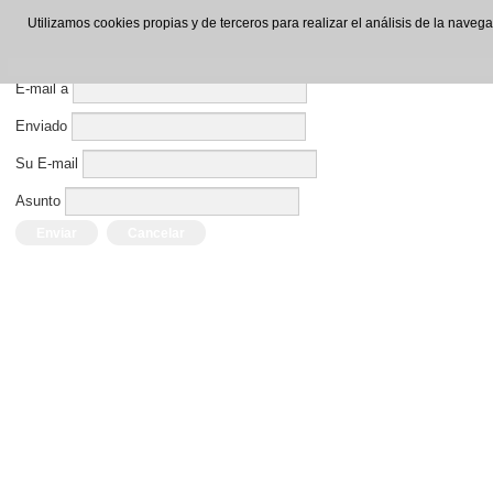
Enviar por E-mail este enlace a un amigo.
Utilizamos cookies propias y de terceros para realizar el análisis de la nave
Cerrar Ventana
E-mail a
Enviado
Su E-mail
Asunto
Enviar
Cancelar