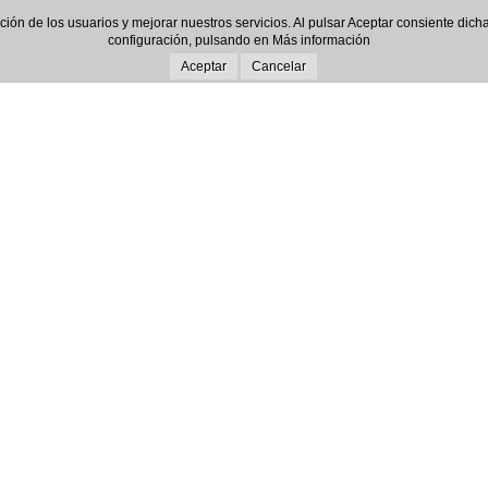
gación de los usuarios y mejorar nuestros servicios. Al pulsar Aceptar consiente d
configuración, pulsando en
Más información
Aceptar
Cancelar