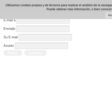
Enviar por E-mail este enlace a un amigo.
Utilizamos cookies propias y de terceros para realizar el análisis de la navega
Puede obtener más información, o bien conocer
Cerrar Ventana
Ac
E-mail a
Enviado
Su E-mail
Asunto
Enviar
Cancelar