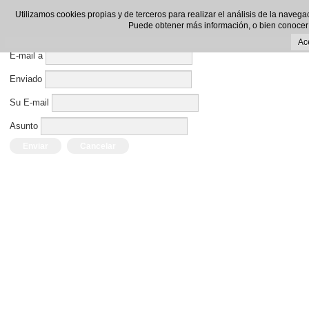
Enviar por E-mail este enlace a un amigo.
Utilizamos cookies propias y de terceros para realizar el análisis de la navega
Puede obtener más información, o bien conocer
Cerrar Ventana
Ac
E-mail a
Enviado
Su E-mail
Asunto
Enviar
Cancelar