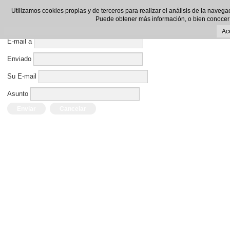
Enviar por E-mail este enlace a un amigo.
Utilizamos cookies propias y de terceros para realizar el análisis de la navega
Puede obtener más información, o bien conocer
Cerrar Ventana
Ac
E-mail a
Enviado
Su E-mail
Asunto
Enviar
Cancelar