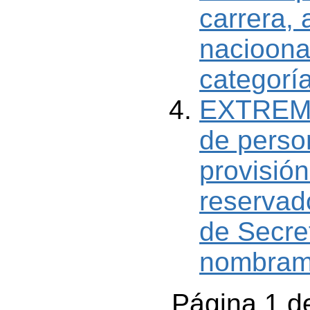
carrera, 
nacioona
categorí
EXTREMA
de perso
provisión
reservad
de Secre
nombrami
Página 1 d