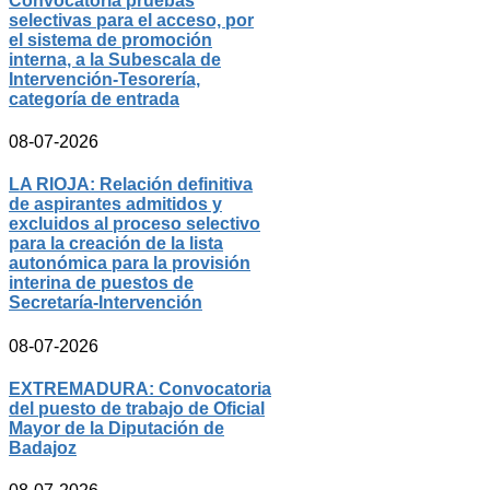
Convocatoria pruebas
selectivas para el acceso, por
el sistema de promoción
interna, a la Subescala de
Intervención-Tesorería,
categoría de entrada
08-07-2026
LA RIOJA: Relación definitiva
de aspirantes admitidos y
excluidos al proceso selectivo
para la creación de la lista
autonómica para la provisión
interina de puestos de
Secretaría-Intervención
08-07-2026
EXTREMADURA: Convocatoria
del puesto de trabajo de Oficial
Mayor de la Diputación de
Badajoz