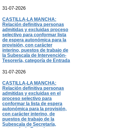
31-07-2026
CASTILLA-LA MANCHA:
Relación definitiva personas
admitidas y excluidas proceso
selectivo para conformar lista
de espera autonómica para la
provisión, con carácter
interino, puestos de trabajo de
la Subescala de Intervención-
Tesorería, categoría de Entrada
31-07-2026
CASTILLA-LA MANCHA:
Relación definitiva personas
admitidas y excluidas en el
proceso selectivo para
conformar la lista de espera
autonómica para la provisión,
con carácter interino, de
puestos de trabajo de la
Subescala de Secretaría,