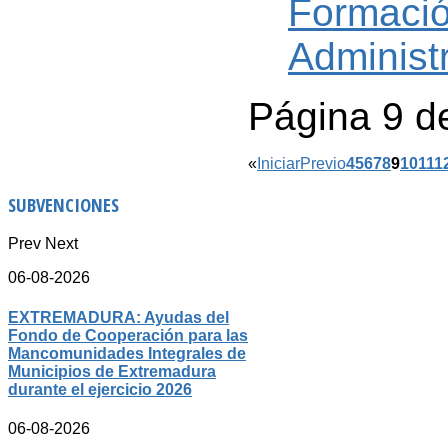
Formació
Administ
Página 9 d
«
Iniciar
Previo
4
5
6
7
8
9
10
11
1
SUBVENCIONES
Prev
Next
06-08-2026
EXTREMADURA: Ayudas del
Fondo de Cooperación para las
Mancomunidades Integrales de
Municipios de Extremadura
durante el ejercicio 2026
06-08-2026