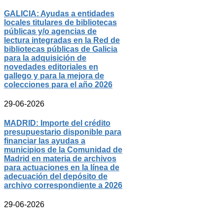
GALICIA: Ayudas a entidades
locales titulares de bibliotecas
públicas y/o agencias de
lectura integradas en la Red de
bibliotecas públicas de Galicia
para la adquisición de
novedades editoriales en
gallego y para la mejora de
colecciones para el año 2026
29-06-2026
MADRID: Importe del crédito
presupuestario disponible para
financiar las ayudas a
municipios de la Comunidad de
Madrid en materia de archivos
para actuaciones en la línea de
adecuación del depósito de
archivo correspondiente a 2026
29-06-2026