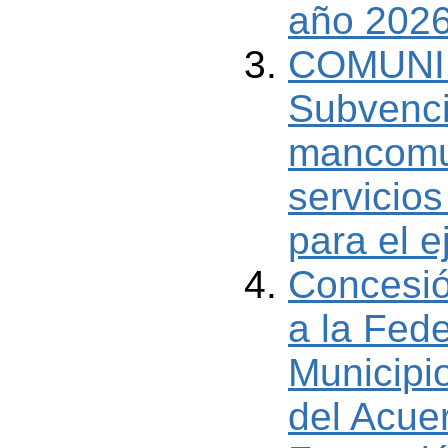
año 202
COMUNI
Subvenci
mancomu
servicio
para el e
Concesió
a la Fed
Municipi
del Acue