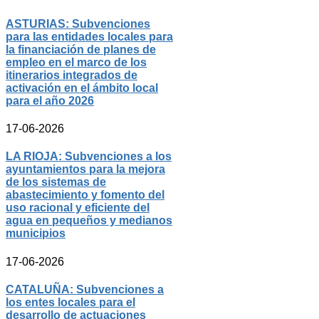
ASTURIAS: Subvenciones
para las entidades locales para
la financiación de planes de
empleo en el marco de los
itinerarios integrados de
activación en el ámbito local
para el año 2026
17-06-2026
LA RIOJA: Subvenciones a los
ayuntamientos para la mejora
de los sistemas de
abastecimiento y fomento del
uso racional y eficiente del
agua en pequeños y medianos
municipios
17-06-2026
CATALUÑA: Subvenciones a
los entes locales para el
desarrollo de actuaciones