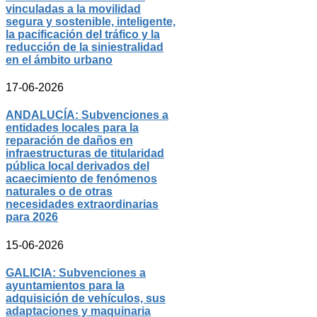
vinculadas a la movilidad
segura y sostenible, inteligente,
la pacificación del tráfico y la
reducción de la siniestralidad
en el ámbito urbano
17-06-2026
ANDALUCÍA: Subvenciones a
entidades locales para la
reparación de daños en
infraestructuras de titularidad
pública local derivados del
acaecimiento de fenómenos
naturales o de otras
necesidades extraordinarias
para 2026
15-06-2026
GALICIA: Subvenciones a
ayuntamientos para la
adquisición de vehículos, sus
adaptaciones y maquinaria