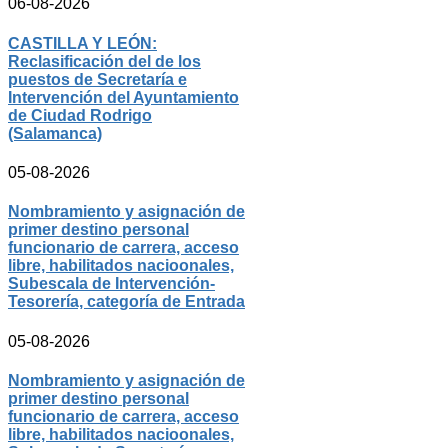
06-08-2026
CASTILLA Y LEÓN:
Reclasificación del de los
puestos de Secretaría e
Intervención del Ayuntamiento
de Ciudad Rodrigo
(Salamanca)
05-08-2026
Nombramiento y asignación de
primer destino personal
funcionario de carrera, acceso
libre, habilitados nacioonales,
Subescala de Intervención-
Tesorería, categoría de Entrada
05-08-2026
Nombramiento y asignación de
primer destino personal
funcionario de carrera, acceso
libre, habilitados nacioonales,