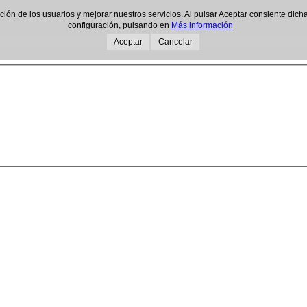
gación de los usuarios y mejorar nuestros servicios. Al pulsar Aceptar consiente d
configuración, pulsando en
Más información
Aceptar
Cancelar