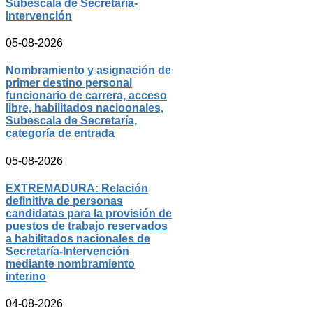
Subescala de Secretaría-
Intervención
05-08-2026
Nombramiento y asignación de
primer destino personal
funcionario de carrera, acceso
libre, habilitados nacioonales,
Subescala de Secretaría,
categoría de entrada
05-08-2026
EXTREMADURA: Relación
definitiva de personas
candidatas para la provisión de
puestos de trabajo reservados
a habilitados nacionales de
Secretaría-Intervención
mediante nombramiento
interino
04-08-2026