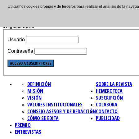
Utilizamos cookies propias y de terceros para realizar el análisis de la nave
ISSN: 2695-4621
8 Agosto 2026
Usuario
Contraseña
DEFINICIÓN
SOBRE LA REVISTA
MISIÓN
HEMEROTECA
VISIÓN
SUSCRIPCIÓN
VALORES INSTITUCIONALES
COLABORA
CONSEJO ASESOR Y DE REDACCIÓN
CONTACTO
CÓMO SE EDITA
PUBLICIDAD
PREMIO
ENTREVISTAS