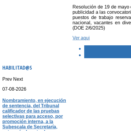
Resolución de 19 de mayo d
publicidad a las convocatori
puestos de trabajo reserva
nacional, vacantes en di
(DOE 2/6/2025)
Ver aqui
< PREVIO
SIGUIENTE >
HABILITAD@S
Prev
Next
07-08-2026
Nombramiento, en ejecución
de sentencia, del Tribunal
calificador de las pruebas
selectivas para acceso, por
promoción interna, a la
Subescala de Secretaría,