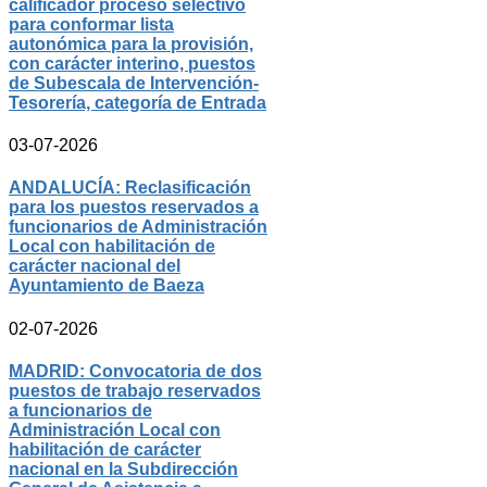
calificador proceso selectivo
para conformar lista
autonómica para la provisión,
con carácter interino, puestos
de Subescala de Intervención-
Tesorería, categoría de Entrada
03-07-2026
ANDALUCÍA: Reclasificación
para los puestos reservados a
funcionarios de Administración
Local con habilitación de
carácter nacional del
Ayuntamiento de Baeza
02-07-2026
MADRID: Convocatoria de dos
puestos de trabajo reservados
a funcionarios de
Administración Local con
habilitación de carácter
nacional en la Subdirección