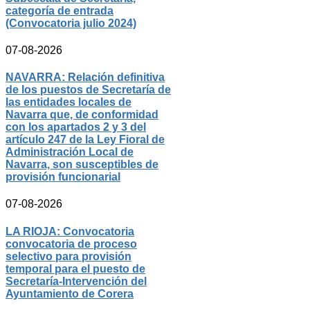
categoría de entrada
(Convocatoria julio 2024)
07-08-2026
NAVARRA: Relación definitiva
de los puestos de Secretaría de
las entidades locales de
Navarra que, de conformidad
con los apartados 2 y 3 del
artículo 247 de la Ley Fioral de
Administración Local de
Navarra, son susceptibles de
provisión funcionarial
07-08-2026
LA RIOJA: Convocatoria
convocatoria de proceso
selectivo para provisión
temporal para el puesto de
Secretaría-Intervención del
Ayuntamiento de Corera