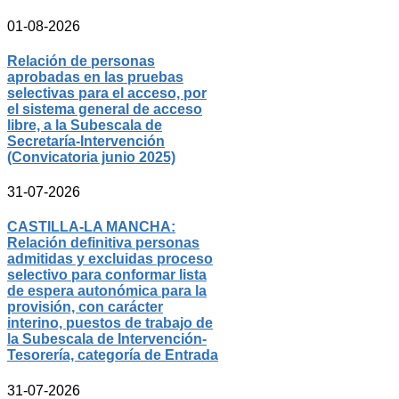
01-08-2026
Relación de personas
aprobadas en las pruebas
selectivas para el acceso, por
el sistema general de acceso
libre, a la Subescala de
Secretaría-Intervención
(Convicatoria junio 2025)
31-07-2026
CASTILLA-LA MANCHA:
Relación definitiva personas
admitidas y excluidas proceso
selectivo para conformar lista
de espera autonómica para la
provisión, con carácter
interino, puestos de trabajo de
la Subescala de Intervención-
Tesorería, categoría de Entrada
31-07-2026