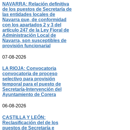
NAVARRA: Relación definitiva
de los puestos de Secretaría de
las entidades locales de
Navarra que, de conformidad
con los apartados 2 y 3 del
artículo 247 de la Ley Fioral de
Administración Local de
Navarra, son susceptibles de
provisión funcionarial
07-08-2026
LA RIOJA: Convocatoria
convocatoria de proceso
selectivo para provisión
temporal para el puesto de
Secretaría-Intervención del
Ayuntamiento de Corera
06-08-2026
CASTILLA Y LEÓN:
Reclasificación del de los
puestos de Secretaría e