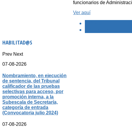
funcionarios de Administrac
Ver aquí
< PREVIO
SIGUIENTE >
HABILITAD@S
Prev
Next
07-08-2026
Nombramiento, en ejecución
de sentencia, del Tribunal
calificador de las pruebas
selectivas para acceso, por
promoción interna, a la
Subescala de Secretaría,
categoría de entrada
(Convocatoria julio 2024)
07-08-2026