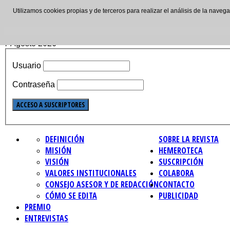
Utilizamos cookies propias y de terceros para realizar el análisis de la nave
ISSN: 2695-4621
7 Agosto 2026
Usuario
Contraseña
DEFINICIÓN
SOBRE LA REVISTA
MISIÓN
HEMEROTECA
VISIÓN
SUSCRIPCIÓN
VALORES INSTITUCIONALES
COLABORA
CONSEJO ASESOR Y DE REDACCIÓN
CONTACTO
CÓMO SE EDITA
PUBLICIDAD
PREMIO
ENTREVISTAS