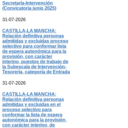
Secretaría-Intervención
(Convicatoria junio 2025)
31-07-2026
CASTILLA-LA MANCHA:
Relación definitiva personas
admitidas y excluidas proceso
selectivo para conformar lista
de espera autonómica para la
provisión, con carácter
interino, puestos de trabajo de
la Subescala de Intervención-
Tesorería, categoría de Entrada
31-07-2026
CASTILLA-LA MANCHA:
Relación definitiva personas
admitidas y excluidas en el
proceso selectivo para
conformar la lista de espera
autonómica para la provisión,
con carácter interino, de