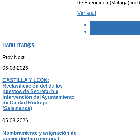
de Fuengirola (Málaga) medi
Ver aquí
< PREVIO
SIGUIENTE >
HABILITAD@S
Prev
Next
06-08-2026
CASTILLA Y LEÓN:
Reclasificación del de los
puestos de Secretaría e
Intervención del Ayuntamiento
de Ciudad Rodrigo
(Salamanca)
05-08-2026
Nombramiento y asignación de
primer destino personal