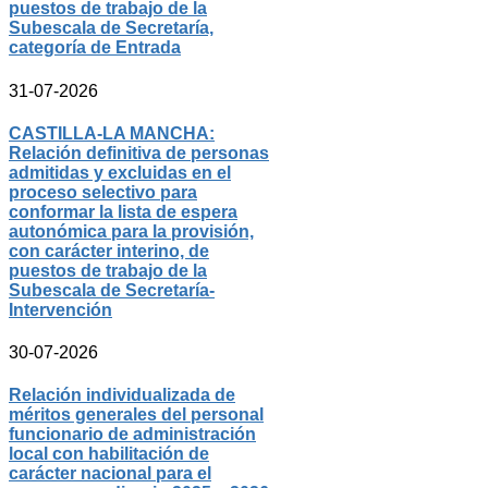
puestos de trabajo de la
Subescala de Secretaría,
categoría de Entrada
31-07-2026
CASTILLA-LA MANCHA:
Relación definitiva de personas
admitidas y excluidas en el
proceso selectivo para
conformar la lista de espera
autonómica para la provisión,
con carácter interino, de
puestos de trabajo de la
Subescala de Secretaría-
Intervención
30-07-2026
Relación individualizada de
méritos generales del personal
funcionario de administración
local con habilitación de
carácter nacional para el