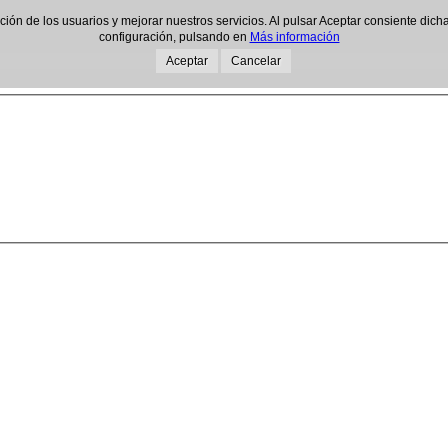
gación de los usuarios y mejorar nuestros servicios. Al pulsar Aceptar consiente d
configuración, pulsando en
Más información
Aceptar
Cancelar