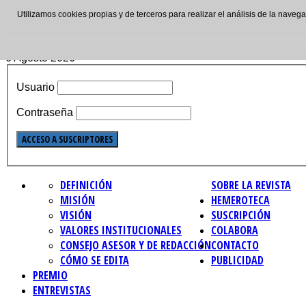
Utilizamos cookies propias y de terceros para realizar el análisis de la nave
ISSN: 2695-4621
6 Agosto 2026
Usuario
Contraseña
DEFINICIÓN
SOBRE LA REVISTA
MISIÓN
HEMEROTECA
VISIÓN
SUSCRIPCIÓN
VALORES INSTITUCIONALES
COLABORA
CONSEJO ASESOR Y DE REDACCIÓN
CONTACTO
CÓMO SE EDITA
PUBLICIDAD
PREMIO
ENTREVISTAS