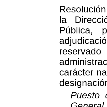
Resolución
la Direcc
Pública, 
adjudicac
reservado
administrac
carácter na
designació
Puesto d
General