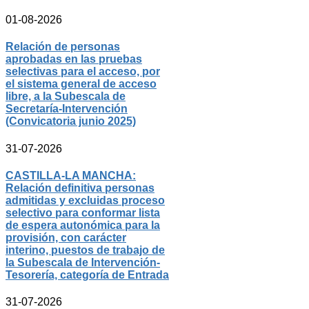
01-08-2026
Relación de personas
aprobadas en las pruebas
selectivas para el acceso, por
el sistema general de acceso
libre, a la Subescala de
Secretaría-Intervención
(Convicatoria junio 2025)
31-07-2026
CASTILLA-LA MANCHA:
Relación definitiva personas
admitidas y excluidas proceso
selectivo para conformar lista
de espera autonómica para la
provisión, con carácter
interino, puestos de trabajo de
la Subescala de Intervención-
Tesorería, categoría de Entrada
31-07-2026