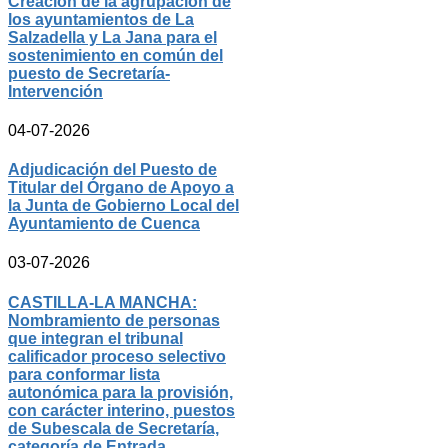
Creación de la agrupación de
los ayuntamientos de La
Salzadella y La Jana para el
sostenimiento en común del
puesto de Secretaría-
Intervención
04-07-2026
Adjudicación del Puesto de
Titular del Órgano de Apoyo a
la Junta de Gobierno Local del
Ayuntamiento de Cuenca
03-07-2026
CASTILLA-LA MANCHA:
Nombramiento de personas
que integran el tribunal
calificador proceso selectivo
para conformar lista
autonómica para la provisión,
con carácter interino, puestos
de Subescala de Secretaría,
categoría de Entrada