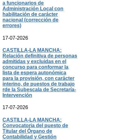
a funcionarios de
Administración Local con
habilitación de carácter
nacional (corrección de
errores)
17-07-2026
CASTILLA-LA MANCHA:
Relación definitiva de personas
admitidas y excluidas en el
concurso para conformar la
lista de espera autonómica
para la provisión, con carácter
interino, de puestos de trabajo
rde la Subescala de Secretaría-
Intervención
17-07-2026
CASTILLA-LA MANCHA:
Convocatoria del puesto de
Titular del Órgano de
Contabilidad y Gestión