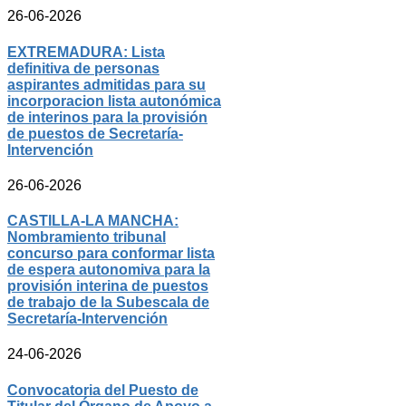
26-06-2026
EXTREMADURA: Lista
definitiva de personas
aspirantes admitidas para su
incorporacion lista autonómica
de interinos para la provisión
de puestos de Secretaría-
Intervención
26-06-2026
CASTILLA-LA MANCHA:
Nombramiento tribunal
concurso para conformar lista
de espera autonomiva para la
provisión interina de puestos
de trabajo de la Subescala de
Secretaría-Intervención
24-06-2026
Convocatoria del Puesto de