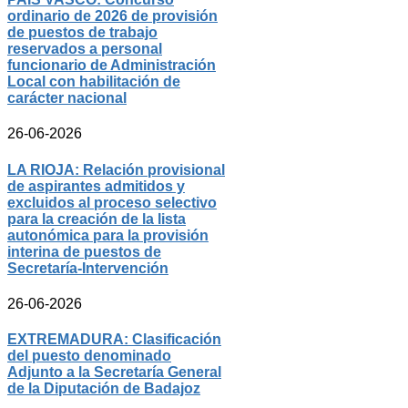
ordinario de 2026 de provisión
de puestos de trabajo
reservados a personal
funcionario de Administración
Local con habilitación de
carácter nacional
26-06-2026
LA RIOJA: Relación provisional
de aspirantes admitidos y
excluidos al proceso selectivo
para la creación de la lista
autonómica para la provisión
interina de puestos de
Secretaría-Intervención
26-06-2026
EXTREMADURA: Clasificación
del puesto denominado
Adjunto a la Secretaría General
de la Diputación de Badajoz