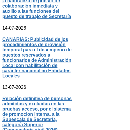
la naturaleza de puesto de
colaboración inmediata y
auxilio a las funciones del
puesto de trabajo de Secretaría
14-07-2026
CANARIAS: Publicidad de los
procedimientos de provisión
temporal para el desempeño de
puestos reservados a
funcionarios de Administración
Local con habilitación de
carácter nacional en Entidades
Locales
13-07-2026
Relación definitiva de personas
admitidas y excluidas en las
pruebas acceso, por el sistema
de promocion interna, a la
Subescala de Secretaría,
categoría Superior
(Convocatoria abril 2026)