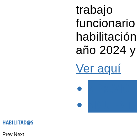
trabajo 
funcionari
habilitació
año 2024 y
Ver aquí
< PREVIO
SIGUIENTE
HABILITAD@S
Prev
Next