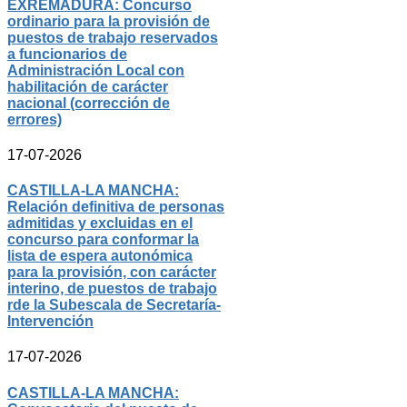
EXREMADURA: Concurso
ordinario para la provisión de
puestos de trabajo reservados
a funcionarios de
Administración Local con
habilitación de carácter
nacional (corrección de
errores)
17-07-2026
CASTILLA-LA MANCHA:
Relación definitiva de personas
admitidas y excluidas en el
concurso para conformar la
lista de espera autonómica
para la provisión, con carácter
interino, de puestos de trabajo
rde la Subescala de Secretaría-
Intervención
17-07-2026
CASTILLA-LA MANCHA: