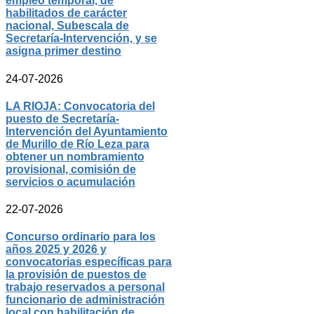
empleo temporal, de
habilitados de carácter
nacional, Subescala de
Secretaría-Intervención, y se
asigna primer destino
24-07-2026
LA RIOJA: Convocatoria del
puesto de Secretaría-
Intervención del Ayuntamiento
de Murillo de Río Leza para
obtener un nombramiento
provisional, comisión de
servicios o acumulación
22-07-2026
Concurso ordinario para los
años 2025 y 2026 y
convocatorias específicas para
la provisión de puestos de
trabajo reservados a personal
funcionario de administración
local con habilitación de