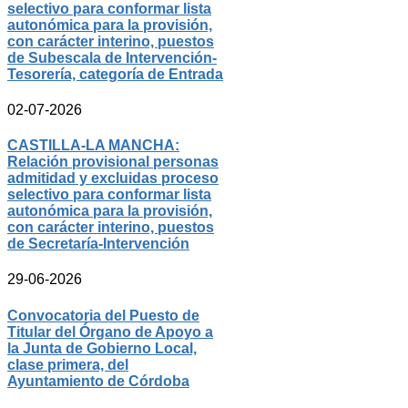
selectivo para conformar lista
autonómica para la provisión,
con carácter interino, puestos
de Subescala de Intervención-
Tesorería, categoría de Entrada
02-07-2026
CASTILLA-LA MANCHA:
Relación provisional personas
admitidad y excluidas proceso
selectivo para conformar lista
autonómica para la provisión,
con carácter interino, puestos
de Secretaría-Intervención
29-06-2026
Convocatoria del Puesto de
Titular del Órgano de Apoyo a
la Junta de Gobierno Local,
clase primera, del
Ayuntamiento de Córdoba