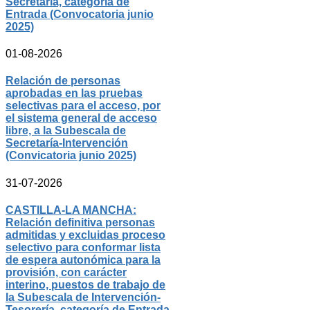
Secretaría, categoría de
Entrada (Convocatoria junio
2025)
01-08-2026
Relación de personas
aprobadas en las pruebas
selectivas para el acceso, por
el sistema general de acceso
libre, a la Subescala de
Secretaría-Intervención
(Convicatoria junio 2025)
31-07-2026
CASTILLA-LA MANCHA:
Relación definitiva personas
admitidas y excluidas proceso
selectivo para conformar lista
de espera autonómica para la
provisión, con carácter
interino, puestos de trabajo de
la Subescala de Intervención-
Tesorería, categoría de Entrada