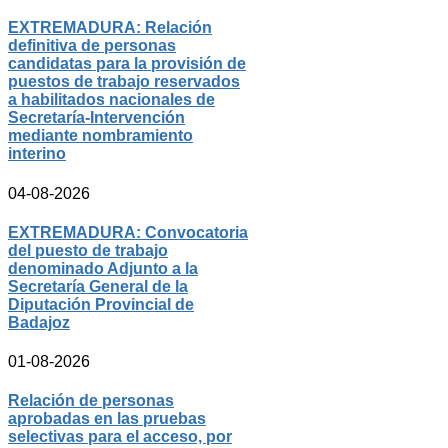
EXTREMADURA: Relación
definitiva de personas
candidatas para la provisión de
puestos de trabajo reservados
a habilitados nacionales de
Secretaría-Intervención
mediante nombramiento
interino
04-08-2026
EXTREMADURA: Convocatoria
del puesto de trabajo
denominado Adjunto a la
Secretaría General de la
Diputación Provincial de
Badajoz
01-08-2026
Relación de personas
aprobadas en las pruebas
selectivas para el acceso, por