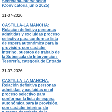
Secretaría-Intervención
(Convicatoria junio 2025)
31-07-2026
CASTILLA-LA MANCHA:
Relación definitiva personas
admitidas y excluidas proceso
selectivo para conformar lista
de espera autonómica para la
provisión, con carácter
interino, puestos de trabajo de
la Subescala de Intervención-
Tesorería, categoría de Entrada
31-07-2026
CASTILLA-LA MANCHA:
Relación definitiva personas
admitidas y excluidas en el
proceso selectivo para
conformar la lista de espera
autonómica para la provisión,
con carácter interino, de