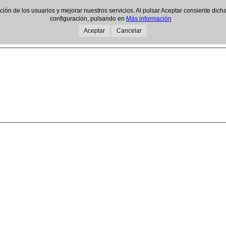
gación de los usuarios y mejorar nuestros servicios. Al pulsar Aceptar consiente d
configuración, pulsando en
Más información
Aceptar
Cancelar