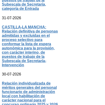
puestos de trabajo de la
Subescala de Secretaría,
categoría de Entrada
31-07-2026
CASTILLA-LA MANCHA:
Relación definitiva de personas
admitidas y excluidas en el
proceso selectivo para
conformar la lista de espera
autonómica para la provisión,
con carácter interino, de
puestos de trabajo de la
Subescala de Secretaría-
Intervención
30-07-2026
Relación individualizada de
méritos generales del personal
funcionario de administración
local con habilitación de
carácter nacional para el
concurso ordinario 2025 y 2026