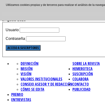
Utilizamos cookies propias y de terceros para realizar el análisis de la nave
ISSN: 2695-4621
6 Agosto 2026
Usuario
Contraseña
DEFINICIÓN
SOBRE LA REVISTA
MISIÓN
HEMEROTECA
VISIÓN
SUSCRIPCIÓN
VALORES INSTITUCIONALES
COLABORA
CONSEJO ASESOR Y DE REDACCIÓN
CONTACTO
CÓMO SE EDITA
PUBLICIDAD
PREMIO
ENTREVISTAS