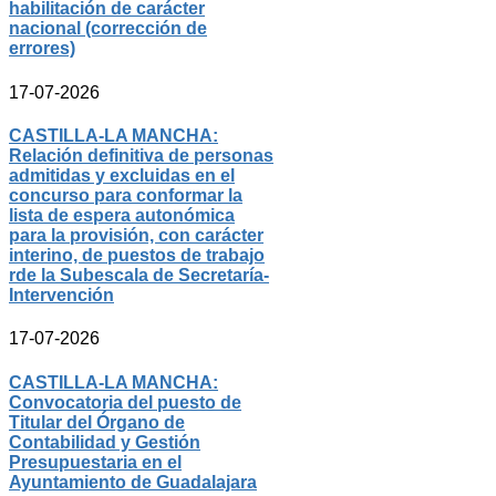
habilitación de carácter
nacional (corrección de
errores)
17-07-2026
CASTILLA-LA MANCHA:
Relación definitiva de personas
admitidas y excluidas en el
concurso para conformar la
lista de espera autonómica
para la provisión, con carácter
interino, de puestos de trabajo
rde la Subescala de Secretaría-
Intervención
17-07-2026
CASTILLA-LA MANCHA:
Convocatoria del puesto de
Titular del Órgano de
Contabilidad y Gestión
Presupuestaria en el
Ayuntamiento de Guadalajara