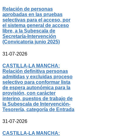
Relación de personas
aprobadas en las pruebas
selectivas para el acceso, por
el sistema general de acceso
libre, a la Subescala de
Secretaría-Intervención
(Convicatoria junio 2025)
31-07-2026
CASTILLA-LA MANCHA:
Relación definitiva personas
admitidas y excluidas proceso
selectivo para conformar lista
de espera autonómica para la
provisión, con carácter
interino, puestos de trabajo de
la Subescala de Intervención-
Tesorería, categoría de Entrada
31-07-2026
CASTILLA-LA MANCHA: