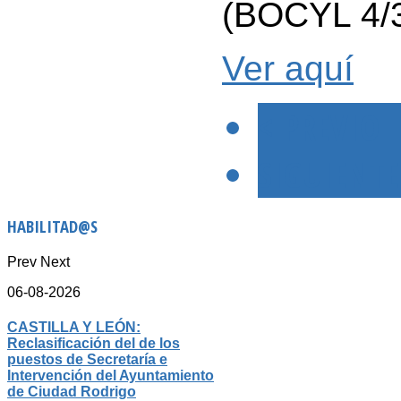
(BOCYL 4/
Ver aquí
< PREVIO
SIGUIENTE
HABILITAD@S
Prev
Next
06-08-2026
CASTILLA Y LEÓN:
Reclasificación del de los
puestos de Secretaría e
Intervención del Ayuntamiento
de Ciudad Rodrigo