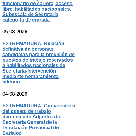
funcionario de carrera, acceso
libre, habilitados nacioonales,
Subescala de Secretaría,
categoría de entrada
05-08-2026
EXTREMADURA: Relación
definitiva de personas
candidatas para la provisión de
puestos de trabajo reservados
a habilitados nacionales de
Secretaría-Intervención
mediante nombramiento
interino
04-08-2026
EXTREMADURA: Convocatoria
del puesto de trabajo
denominado Adjunto a la
Secretaría General de la
Diputación Provincial de
Badajoz