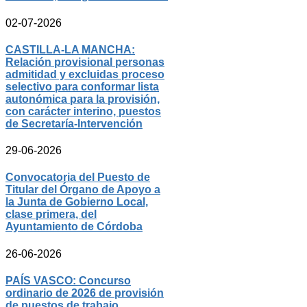
02-07-2026
CASTILLA-LA MANCHA:
Relación provisional personas
admitidad y excluidas proceso
selectivo para conformar lista
autonómica para la provisión,
con carácter interino, puestos
de Secretaría-Intervención
29-06-2026
Convocatoria del Puesto de
Titular del Órgano de Apoyo a
la Junta de Gobierno Local,
clase primera, del
Ayuntamiento de Córdoba
26-06-2026
PAÍS VASCO: Concurso
ordinario de 2026 de provisión
de puestos de trabajo