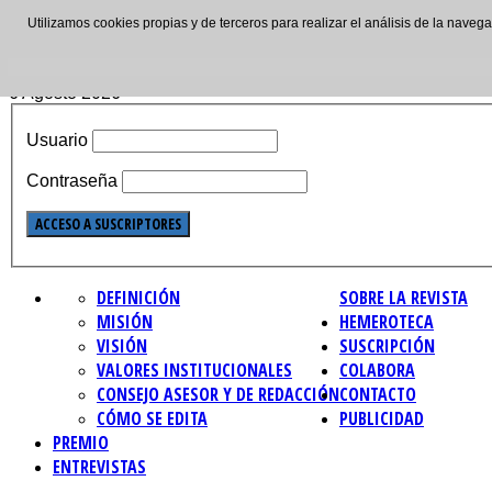
Utilizamos cookies propias y de terceros para realizar el análisis de la nave
ISSN: 2695-4621
6 Agosto 2026
Usuario
Contraseña
DEFINICIÓN
SOBRE LA REVISTA
MISIÓN
HEMEROTECA
VISIÓN
SUSCRIPCIÓN
VALORES INSTITUCIONALES
COLABORA
CONSEJO ASESOR Y DE REDACCIÓN
CONTACTO
CÓMO SE EDITA
PUBLICIDAD
PREMIO
ENTREVISTAS