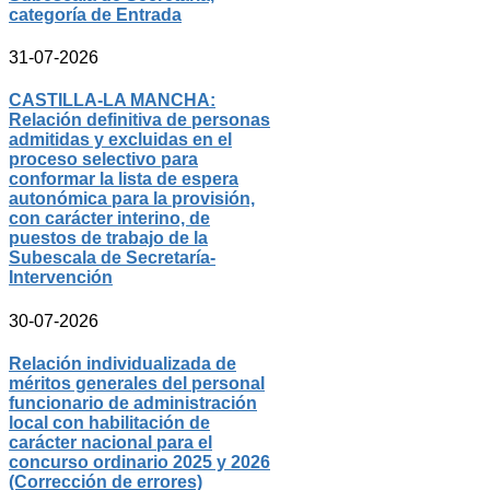
categoría de Entrada
31-07-2026
CASTILLA-LA MANCHA:
Relación definitiva de personas
admitidas y excluidas en el
proceso selectivo para
conformar la lista de espera
autonómica para la provisión,
con carácter interino, de
puestos de trabajo de la
Subescala de Secretaría-
Intervención
30-07-2026
Relación individualizada de
méritos generales del personal
funcionario de administración
local con habilitación de
carácter nacional para el
concurso ordinario 2025 y 2026
(Corrección de errores)