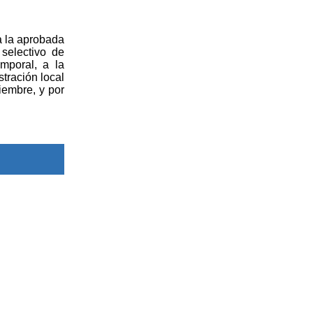
a la aprobada
selectivo de
mporal, a la
tración local
iembre, y por