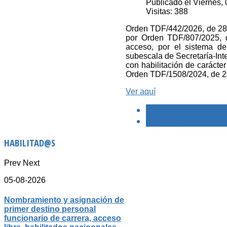
Publicado el Viernes,
Visitas: 388
Orden TDF/442/2026, de 28 d
por Orden TDF/807/2025, d
acceso, por el sistema de
subescala de Secretaría-Inte
con habilitación de caráct
Orden TDF/1508/2024, de 2
Ver aquí
< PREVIO
SIGUIENTE >
HABILITAD@S
Prev
Next
05-08-2026
Nombramiento y asignación de
primer destino personal
funcionario de carrera, acceso