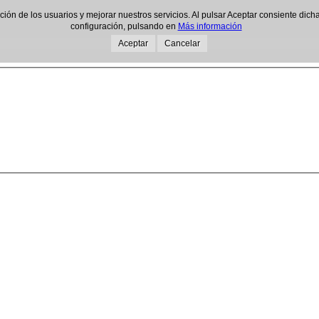
gación de los usuarios y mejorar nuestros servicios. Al pulsar Aceptar consiente d
configuración, pulsando en
Más información
Aceptar
Cancelar