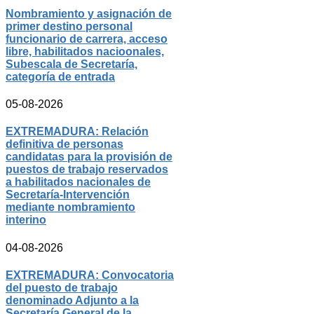
Nombramiento y asignación de
primer destino personal
funcionario de carrera, acceso
libre, habilitados nacioonales,
Subescala de Secretaría,
categoría de entrada
05-08-2026
EXTREMADURA: Relación
definitiva de personas
candidatas para la provisión de
puestos de trabajo reservados
a habilitados nacionales de
Secretaría-Intervención
mediante nombramiento
interino
04-08-2026
EXTREMADURA: Convocatoria
del puesto de trabajo
denominado Adjunto a la
Secretaría General de la