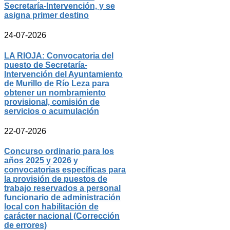
Secretaría-Intervención, y se
asigna primer destino
24-07-2026
LA RIOJA: Convocatoria del
puesto de Secretaría-
Intervención del Ayuntamiento
de Murillo de Río Leza para
obtener un nombramiento
provisional, comisión de
servicios o acumulación
22-07-2026
Concurso ordinario para los
años 2025 y 2026 y
convocatorias específicas para
la provisión de puestos de
trabajo reservados a personal
funcionario de administración
local con habilitación de
carácter nacional (Corrección
de errores)