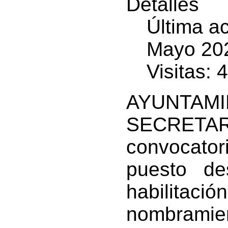
Detalles
Última ac
Mayo 20
Visitas: 
AYUNTA
SECRETAR
convocato
puesto de
habilitaci
nombramien