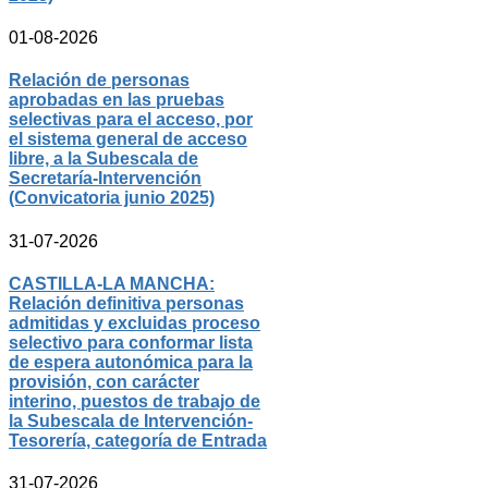
01-08-2026
Relación de personas
aprobadas en las pruebas
selectivas para el acceso, por
el sistema general de acceso
libre, a la Subescala de
Secretaría-Intervención
(Convicatoria junio 2025)
31-07-2026
CASTILLA-LA MANCHA:
Relación definitiva personas
admitidas y excluidas proceso
selectivo para conformar lista
de espera autonómica para la
provisión, con carácter
interino, puestos de trabajo de
la Subescala de Intervención-
Tesorería, categoría de Entrada
31-07-2026