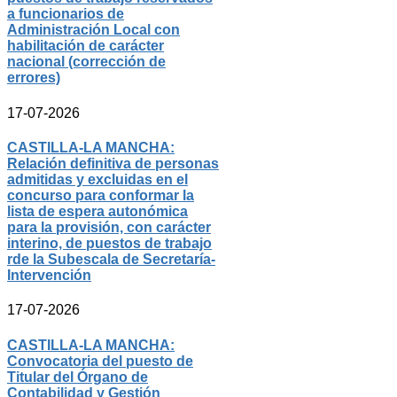
a funcionarios de
Administración Local con
habilitación de carácter
nacional (corrección de
errores)
17-07-2026
CASTILLA-LA MANCHA:
Relación definitiva de personas
admitidas y excluidas en el
concurso para conformar la
lista de espera autonómica
para la provisión, con carácter
interino, de puestos de trabajo
rde la Subescala de Secretaría-
Intervención
17-07-2026
CASTILLA-LA MANCHA:
Convocatoria del puesto de
Titular del Órgano de
Contabilidad y Gestión