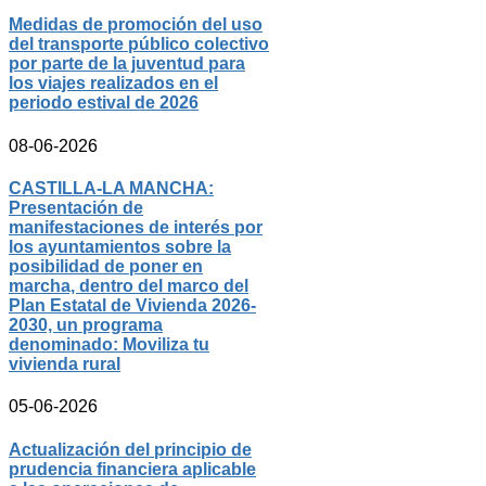
Medidas de promoción del uso
del transporte público colectivo
por parte de la juventud para
los viajes realizados en el
periodo estival de 2026
08-06-2026
CASTILLA-LA MANCHA:
Presentación de
manifestaciones de interés por
los ayuntamientos sobre la
posibilidad de poner en
marcha, dentro del marco del
Plan Estatal de Vivienda 2026-
2030, un programa
denominado: Moviliza tu
vivienda rural
05-06-2026
Actualización del principio de
prudencia financiera aplicable