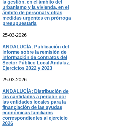
la gestión, en el ámbito del
urbanismo y la vivienda, en el
ámbito de personal y otras
medidas urgentes en prórroga
presupuestaria
25-03-2026
ANDALUCÍA: Publicación del
Informe sobre la remisión de
información de contratos del
Sector Público Local Andaluz.
Ejercicios 2022 y 2023
25-03-2026
ANDALUCÍA: Distribución de
las cantidades a percibir por
las entidades locales para la
financiación de las ayudas
económicas familiares
correspondientes al ejercicio
2026