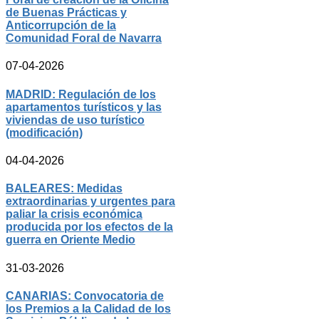
de Buenas Prácticas y
Anticorrupción de la
Comunidad Foral de Navarra
07-04-2026
MADRID: Regulación de los
apartamentos turísticos y las
viviendas de uso turístico
(modificación)
04-04-2026
BALEARES: Medidas
extraordinarias y urgentes para
paliar la crisis económica
producida por los efectos de la
guerra en Oriente Medio
31-03-2026
CANARIAS: Convocatoria de
los Premios a la Calidad de los