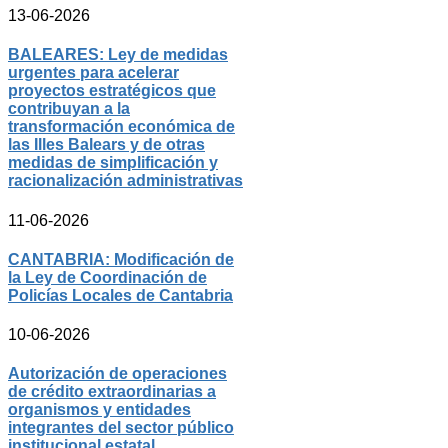
13-06-2026
BALEARES: Ley de medidas
urgentes para acelerar
proyectos estratégicos que
contribuyan a la
transformación económica de
las Illes Balears y de otras
medidas de simplificación y
racionalización administrativas
11-06-2026
CANTABRIA: Modificación de
la Ley de Coordinación de
Policías Locales de Cantabria
10-06-2026
Autorización de operaciones
de crédito extraordinarias a
organismos y entidades
integrantes del sector público
institucional estatal