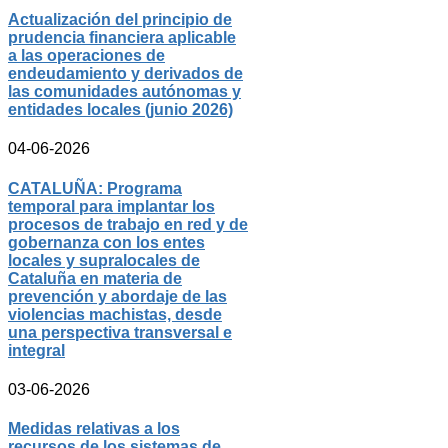
Actualización del principio de
prudencia financiera aplicable
a las operaciones de
endeudamiento y derivados de
las comunidades autónomas y
entidades locales (junio 2026)
04-06-2026
CATALUÑA: Programa
temporal para implantar los
procesos de trabajo en red y de
gobernanza con los entes
locales y supralocales de
Cataluña en materia de
prevención y abordaje de las
violencias machistas, desde
una perspectiva transversal e
integral
03-06-2026
Medidas relativas a los
recursos de los sistemas de