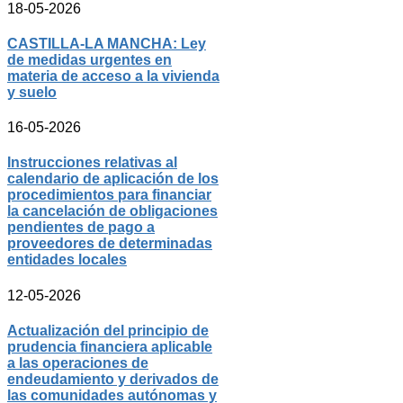
18-05-2026
CASTILLA-LA MANCHA: Ley
de medidas urgentes en
materia de acceso a la vivienda
y suelo
16-05-2026
Instrucciones relativas al
calendario de aplicación de los
procedimientos para financiar
la cancelación de obligaciones
pendientes de pago a
proveedores de determinadas
entidades locales
12-05-2026
Actualización del principio de
prudencia financiera aplicable
a las operaciones de
endeudamiento y derivados de
las comunidades autónomas y