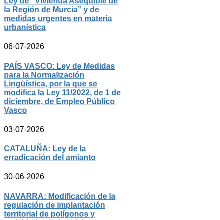
Ley de “Vivienda Asequible de
la Región de Murcia” y de
medidas urgentes en materia
urbanística
06-07-2026
PAÍS VASCO: Ley de Medidas
para la Normalización
Lingüística, por la que se
modifica la Ley 11/2022, de 1 de
diciembre, de Empleo Público
Vasco
03-07-2026
CATALUÑA: Ley de la
erradicación del amianto
30-06-2026
NAVARRA: Modificación de la
regulación de implantación
territorial de polígonos y