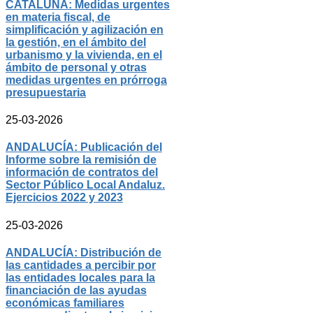
CATALUÑA: Medidas urgentes
en materia fiscal, de
simplificación y agilización en
la gestión, en el ámbito del
urbanismo y la vivienda, en el
ámbito de personal y otras
medidas urgentes en prórroga
presupuestaria
25-03-2026
ANDALUCÍA: Publicación del
Informe sobre la remisión de
información de contratos del
Sector Público Local Andaluz.
Ejercicios 2022 y 2023
25-03-2026
ANDALUCÍA: Distribución de
las cantidades a percibir por
las entidades locales para la
financiación de las ayudas
económicas familiares