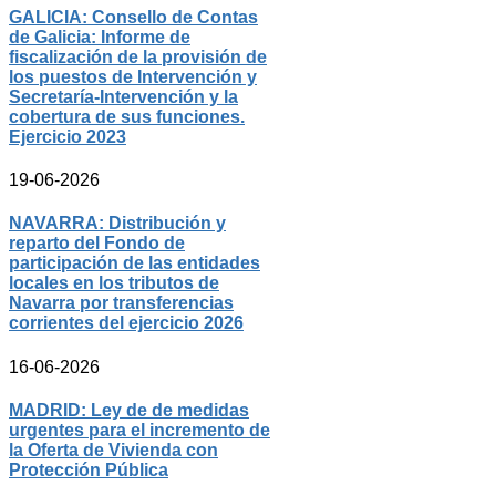
GALICIA: Consello de Contas
de Galicia: Informe de
fiscalización de la provisión de
los puestos de Intervención y
Secretaría-Intervención y la
cobertura de sus funciones.
Ejercicio 2023
19-06-2026
NAVARRA: Distribución y
reparto del Fondo de
participación de las entidades
locales en los tributos de
Navarra por transferencias
corrientes del ejercicio 2026
16-06-2026
MADRID: Ley de de medidas
urgentes para el incremento de
la Oferta de Vivienda con
Protección Pública