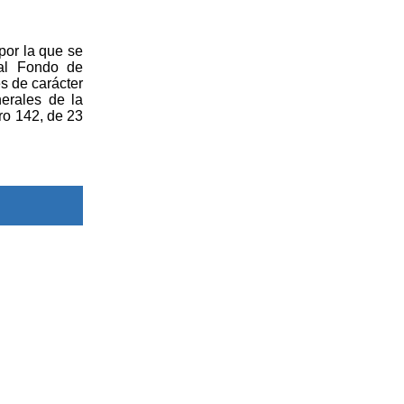
por la que se
 al Fondo de
s de carácter
nerales de la
ro 142, de 23