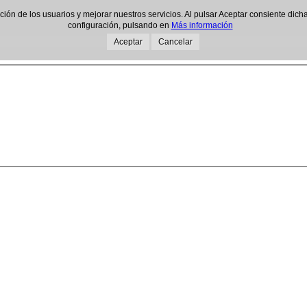
gación de los usuarios y mejorar nuestros servicios. Al pulsar Aceptar consiente d
configuración, pulsando en
Más información
Aceptar
Cancelar