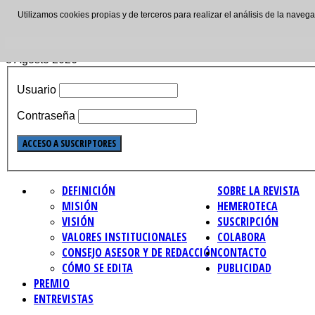
Utilizamos cookies propias y de terceros para realizar el análisis de la nave
ISSN: 2695-4621
8 Agosto 2026
Usuario
Contraseña
DEFINICIÓN
SOBRE LA REVISTA
MISIÓN
HEMEROTECA
VISIÓN
SUSCRIPCIÓN
VALORES INSTITUCIONALES
COLABORA
CONSEJO ASESOR Y DE REDACCIÓN
CONTACTO
CÓMO SE EDITA
PUBLICIDAD
PREMIO
ENTREVISTAS