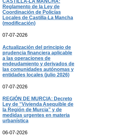
CASTILLA-LA MANCHA:
Reglamento de la Ley de
Coordinación de Policías
Locales de Castilla-La Mancha
(modificación)
07-07-2026
Actualización del principio de
prudencia financiera aplicable
a las operaciones de
endeudamiento y derivados de
las comunidades autónomas y
entidades locales (julio 2026)
07-07-2026
REGIÓN DE MURCIA: Decreto
Ley de “Vivienda Asequible de
la Región de Murcia” y de
medidas urgentes en materia
urbanística
06-07-2026