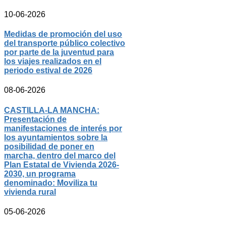
10-06-2026
Medidas de promoción del uso
del transporte público colectivo
por parte de la juventud para
los viajes realizados en el
periodo estival de 2026
08-06-2026
CASTILLA-LA MANCHA:
Presentación de
manifestaciones de interés por
los ayuntamientos sobre la
posibilidad de poner en
marcha, dentro del marco del
Plan Estatal de Vivienda 2026-
2030, un programa
denominado: Moviliza tu
vivienda rural
05-06-2026