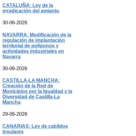
CATALUÑA: Ley de la
erradicación del amianto
30-06-2026
NAVARRA: Modificación de la
regulación de implantación
territorial de polígonos y
actividades industriales en
Navarra
30-06-2026
CASTILLA-LA MANCHA:
Creación de la Red de
Municipios por la Igualdad y la
Diversidad de Castilla-La
Mancha
29-06-2026
CANARIAS: Ley de cabildos
insulares