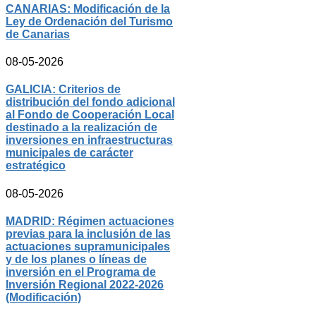
CANARIAS: Modificación de la
Ley de Ordenación del Turismo
de Canarias
08-05-2026
GALICIA: Criterios de
distribución del fondo adicional
al Fondo de Cooperación Local
destinado a la realización de
inversiones en infraestructuras
municipales de carácter
estratégico
08-05-2026
MADRID: Régimen actuaciones
previas para la inclusión de las
actuaciones supramunicipales
y de los planes o líneas de
inversión en el Programa de
Inversión Regional 2022-2026
(Modificación)