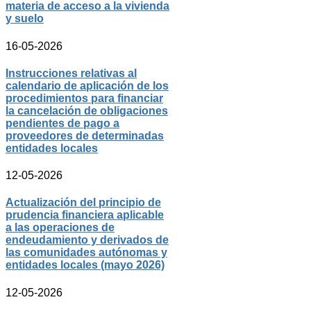
materia de acceso a la vivienda
y suelo
16-05-2026
Instrucciones relativas al
calendario de aplicación de los
procedimientos para financiar
la cancelación de obligaciones
pendientes de pago a
proveedores de determinadas
entidades locales
12-05-2026
Actualización del principio de
prudencia financiera aplicable
a las operaciones de
endeudamiento y derivados de
las comunidades autónomas y
entidades locales (mayo 2026)
12-05-2026