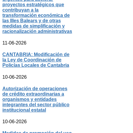
proyectos estratégicos que
contribuyan a la
transformación económica de
las Illes Balears y de otras
medidas de simplificación y
racionalización administrativas
11-06-2026
CANTABRIA: Modificación de
la Ley de Coordinación de
Policías Locales de Cantabria
10-06-2026
Autorización de operaciones
de crédito extraordinarias a
organismos y entidades
integrantes del sector público
institucional estatal
10-06-2026