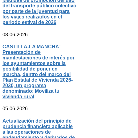
Medidas de promoción del uso
del transporte público colectivo
por parte de la juventud para
los viajes realizados en el
periodo estival de 2026
08-06-2026
CASTILLA-LA MANCHA:
Presentación de
manifestaciones de interés por
los ayuntamientos sobre la
posibilidad de poner en
marcha, dentro del marco del
Plan Estatal de Vivienda 2026-
2030, un programa
denominado: Moviliza tu
vivienda rural
05-06-2026
Actualización del principio de
prudencia financiera aplicable
a las operaciones de
endeudamiento y derivados de