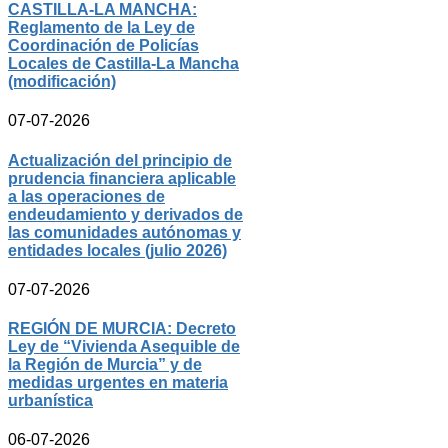
CASTILLA-LA MANCHA:
Reglamento de la Ley de
Coordinación de Policías
Locales de Castilla-La Mancha
(modificación)
07-07-2026
Actualización del principio de
prudencia financiera aplicable
a las operaciones de
endeudamiento y derivados de
las comunidades autónomas y
entidades locales (julio 2026)
07-07-2026
REGIÓN DE MURCIA: Decreto
Ley de “Vivienda Asequible de
la Región de Murcia” y de
medidas urgentes en materia
urbanística
06-07-2026