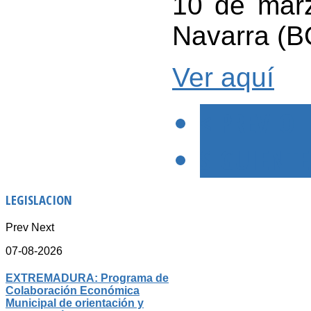
10 de mar
Navarra (B
Ver aquí
< PREVIO
SIGUIENTE
LEGISLACION
Prev
Next
07-08-2026
EXTREMADURA: Programa de
Colaboración Económica
Municipal de orientación y