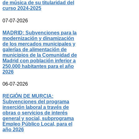
de música de su titularidad del
curso 2024-2025
07-07-2026
MADRID: Subvenciones para la
modernización y dinamización
de los mercados municipales y
galerías de alimentación de
municipios de la Comunidad de
Madrid con población inferior a
250.000 habitantes para el año
2026
06-07-2026
REGIÓN DE MURCIA:
Subvenciones del programa
inserción laboral a través de
obras o servicios de interés
general y social, subprograma
Empleo Público Local, para el
año 2026