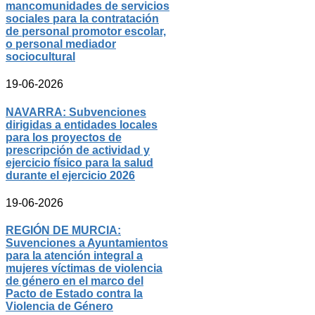
mancomunidades de servicios
sociales para la contratación
de personal promotor escolar,
o personal mediador
sociocultural
19-06-2026
NAVARRA: Subvenciones
dirigidas a entidades locales
para los proyectos de
prescripción de actividad y
ejercicio físico para la salud
durante el ejercicio 2026
19-06-2026
REGIÓN DE MURCIA:
Suvenciones a Ayuntamientos
para la atención integral a
mujeres víctimas de violencia
de género en el marco del
Pacto de Estado contra la
Violencia de Género