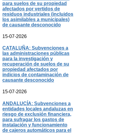
para suelos de su propiedad
afectados por vertidos de
residuos industriales (incluidos
los asimilables a municipales)
de causante desconocido
15-07-2026
CATALUÑA: Subvenciones a
las administraciones públicas
para la investigación y
recuperación de suelos de su
propiedad afectados por
indicios de contaminación de
causante desconocido
15-07-2026
ANDALUCÍA: Subvenciones a
entidades locales andaluzas en
riesgo de exclusión financiera,
para sufragar los gastos de
instalación y funcionamiento
de cajeros automáticos para el