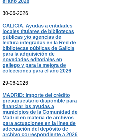
el año 2026
30-06-2026
GALICIA: Ayudas a entidades
locales titulares de bibliotecas
públicas y/o agencias de
lectura integradas en la Red de
bibliotecas públicas de Galicia
para la adquisición de
novedades editoriales en
gallego y para la mejora de
colecciones para el año 2026
29-06-2026
MADRID: Importe del crédito
presupuestario disponible para
financiar las ayudas a
municipios de la Comunidad de
Madrid en materia de archivos
para actuaciones en la línea de
adecuación del depósito de
archivo correspondiente a 2026