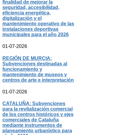
finalidad de mejorar la
seguridad, accesibilidad,
eficiencia energética,
digitalización y el
mantenimiento operativo de las
instalaciones deportivas
municipales para el año 2026
01-07-2026
REGIÓN DE MURCIA:
Subvenciones destinadas al
funcionamiento y
mantenimiento de museos y
centros de arte e interpretación
01-07-2026
CATALUÑA: Subvenciones
para la revitalización comercial
de los centros históricos y ejes
comerciales de Cataluña
mediante instrumentos de
planeamiento urbanístico para