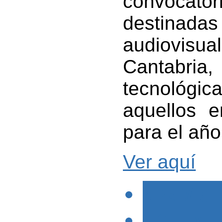
convoca
destinad
audiovisu
Cantabria,
tecnológic
aquellos 
para el añ
Ver aquí
< PREVIO
SIGUIENTE