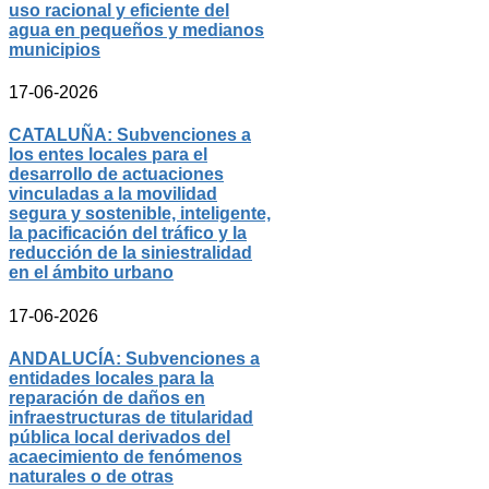
uso racional y eficiente del
agua en pequeños y medianos
municipios
17-06-2026
CATALUÑA: Subvenciones a
los entes locales para el
desarrollo de actuaciones
vinculadas a la movilidad
segura y sostenible, inteligente,
la pacificación del tráfico y la
reducción de la siniestralidad
en el ámbito urbano
17-06-2026
ANDALUCÍA: Subvenciones a
entidades locales para la
reparación de daños en
infraestructuras de titularidad
pública local derivados del
acaecimiento de fenómenos
naturales o de otras