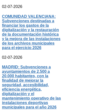
02-07-2026
COMUNIDAD VALENCIANA:
Subvenciones destinadas a
financiar los gastos de la
digitalización y la restauración
de la documentación histórica
y la mejora de las instalaciones
de los archivos municipales
para el ejercicio 2026
02-07-2026
MADRID: Subvenciones a
ayuntamientos de 2.500 a
20.000 habitantes, con la
finalidad de mejorar la
seguridad, accesibilidad,
eficiencia energética,
digitalización y el
mantenimiento operativo de las
instalaciones deportivas
municipales para el año 2026