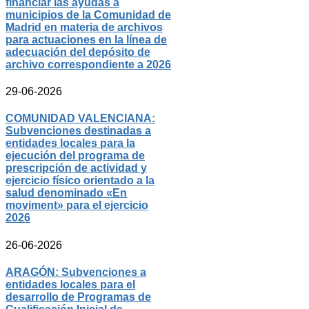
financiar las ayudas a
municipios de la Comunidad de
Madrid en materia de archivos
para actuaciones en la línea de
adecuación del depósito de
archivo correspondiente a 2026
29-06-2026
COMUNIDAD VALENCIANA:
Subvenciones destinadas a
entidades locales para la
ejecución del programa de
prescripción de actividad y
ejercicio físico orientado a la
salud denominado «En
moviment» para el ejercicio
2026
26-06-2026
ARAGÓN: Subvenciones a
entidades locales para el
desarrollo de Programas de