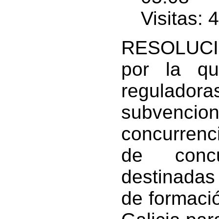
Visitas: 
RESOLUCIÓ
por la q
regula
subvenc
concurrenc
de concu
destinadas
de formació