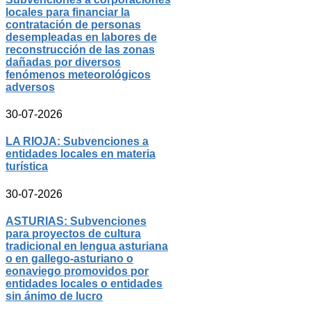
locales para financiar la
contratación de personas
desempleadas en labores de
reconstrucción de las zonas
dañadas por diversos
fenómenos meteorológicos
adversos
30-07-2026
LA RIOJA: Subvenciones a
entidades locales en materia
turística
30-07-2026
ASTURIAS: Subvenciones
para proyectos de cultura
tradicional en lengua asturiana
o en gallego-asturiano o
eonaviego promovidos por
entidades locales o entidades
sin ánimo de lucro