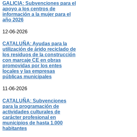
GALICIA: Subvenciones para el
apoyo a los centros de
información a la mujer para el
año 2026
12-06-2026
CATALUÑA: Ayudas para la
utilización de árido reciclado de
los residuos de la construcción
con marcaje CE en obras
promovidas por los entes
locales y las empresas
públicas municipales
11-06-2026
CATALUÑA: Subvenciones
para la programación de
actividades culturales de
carácter profesional en
municipios de hasta 1.000
habitantes