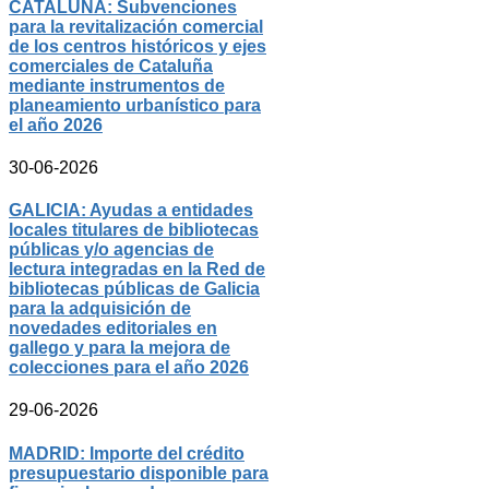
CATALUÑA: Subvenciones
para la revitalización comercial
de los centros históricos y ejes
comerciales de Cataluña
mediante instrumentos de
planeamiento urbanístico para
el año 2026
30-06-2026
GALICIA: Ayudas a entidades
locales titulares de bibliotecas
públicas y/o agencias de
lectura integradas en la Red de
bibliotecas públicas de Galicia
para la adquisición de
novedades editoriales en
gallego y para la mejora de
colecciones para el año 2026
29-06-2026
MADRID: Importe del crédito
presupuestario disponible para