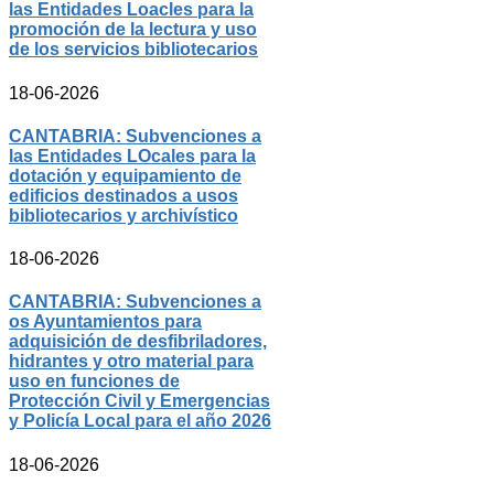
las Entidades Loacles para la
promoción de la lectura y uso
de los servicios bibliotecarios
18-06-2026
CANTABRIA: Subvenciones a
las Entidades LOcales para la
dotación y equipamiento de
edificios destinados a usos
bibliotecarios y archivístico
18-06-2026
CANTABRIA: Subvenciones a
os Ayuntamientos para
adquisición de desfibriladores,
hidrantes y otro material para
uso en funciones de
Protección Civil y Emergencias
y Policía Local para el año 2026
18-06-2026