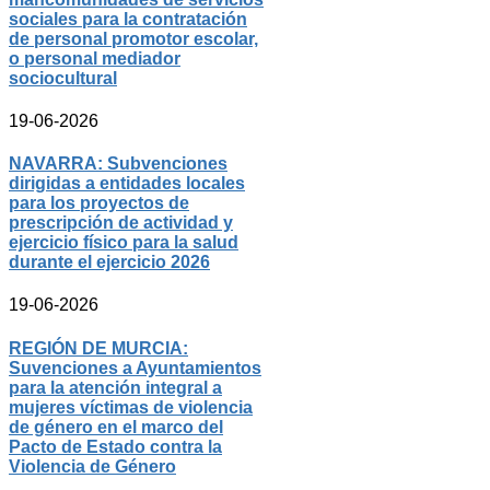
sociales para la contratación
de personal promotor escolar,
o personal mediador
sociocultural
19-06-2026
NAVARRA: Subvenciones
dirigidas a entidades locales
para los proyectos de
prescripción de actividad y
ejercicio físico para la salud
durante el ejercicio 2026
19-06-2026
REGIÓN DE MURCIA:
Suvenciones a Ayuntamientos
para la atención integral a
mujeres víctimas de violencia
de género en el marco del
Pacto de Estado contra la
Violencia de Género