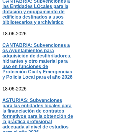
CANTABRIA: Subvenciones a
las Entidades LOcales para la
dotación y equipamiento de
edificios destinados a usos
bibliotecarios y archivístico
18-06-2026
CANTABRIA: Subvenciones a
os Ayuntamientos para
adquisición de desfibriladores,
hidrantes y otro material para
uso en funciones de
Protección Civil y Emergencias
y Policía Local para el año 2026
18-06-2026
ASTURIAS: Subvenciones
para las entidades locales para
la financiación de contratos
formativos para la obtención de
la práctica profesional
adecuada al nivel de estudios