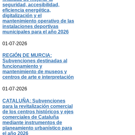
seguridad, accesibilidad,
eficiencia energética,
digitalización y el
mantenimiento operativo de las
instalaciones deportivas
municipales para el año 2026
01-07-2026
REGIÓN DE MURCIA:
Subvenciones destinadas al
funcionamiento y
mantenimiento de museos y
centros de arte e interpretación
01-07-2026
CATALUÑA: Subvenciones
para la revitalización comercial
de los centros históricos y ejes
comerciales de Cataluña
mediante instrumentos de
planeamiento urbanístico para
el año 2026