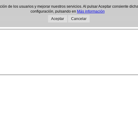
gación de los usuarios y mejorar nuestros servicios. Al pulsar Aceptar consiente d
configuración, pulsando en
Más información
Aceptar
Cancelar