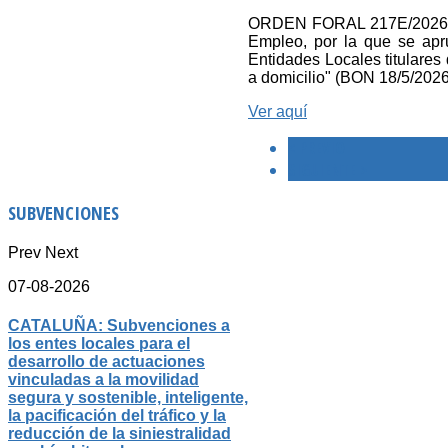
ORDEN FORAL 217E/2026, de
Empleo, por la que se apr
Entidades Locales titulares 
a domicilio" (BON 18/5/2026
Ver aquí
< PREVIO
SIGUIENTE >
SUBVENCIONES
Prev
Next
07-08-2026
CATALUÑA: Subvenciones a
los entes locales para el
desarrollo de actuaciones
vinculadas a la movilidad
segura y sostenible, inteligente,
la pacificación del tráfico y la
reducción de la siniestralidad