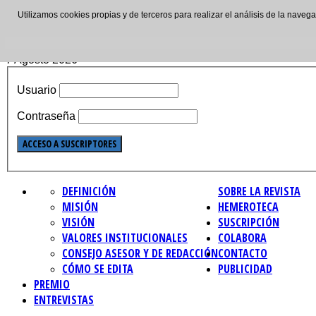
Utilizamos cookies propias y de terceros para realizar el análisis de la nave
ISSN: 2695-4621
7 Agosto 2026
Usuario
Contraseña
DEFINICIÓN
SOBRE LA REVISTA
MISIÓN
HEMEROTECA
VISIÓN
SUSCRIPCIÓN
VALORES INSTITUCIONALES
COLABORA
CONSEJO ASESOR Y DE REDACCIÓN
CONTACTO
CÓMO SE EDITA
PUBLICIDAD
PREMIO
ENTREVISTAS