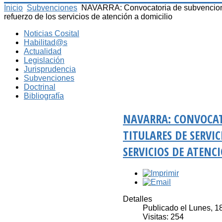
Inicio
Subvenciones
NAVARRA: Convocatoria de subvenciones 
refuerzo de los servicios de atención a domicilio
Noticias Cosital
Habilitad@s
Actualidad
Legislación
Jurisprudencia
Subvenciones
Doctrinal
Bibliografía
NAVARRA: CONVOCAT
TITULARES DE SERVIC
SERVICIOS DE ATENC
Detalles
Publicado el Lunes, 
Visitas: 254