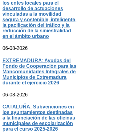
los entes locales para el
desarrollo de actuaciones
vinculadas a la movilidad
segura y sostenible, inteligente,
la pacificación del tráfico y la
reducción de la siniestralidad
en el ámbito urbano
06-08-2026
EXTREMADURA: Ayudas del
Fondo de Cooperación para las
Mancomunidades Integrales de
Municipios de Extremadura
durante el ejercicio 2026
06-08-2026
CATALUÑA: Subvenciones en
los ayuntamientos destinadas
a la financiación de las oficinas
municipales de escolarización
para el curso 2025-2026