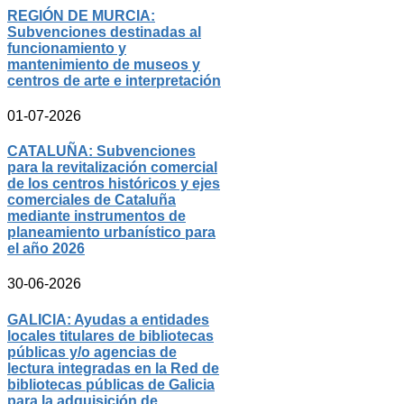
REGIÓN DE MURCIA:
Subvenciones destinadas al
funcionamiento y
mantenimiento de museos y
centros de arte e interpretación
01-07-2026
CATALUÑA: Subvenciones
para la revitalización comercial
de los centros históricos y ejes
comerciales de Cataluña
mediante instrumentos de
planeamiento urbanístico para
el año 2026
30-06-2026
GALICIA: Ayudas a entidades
locales titulares de bibliotecas
públicas y/o agencias de
lectura integradas en la Red de
bibliotecas públicas de Galicia
para la adquisición de