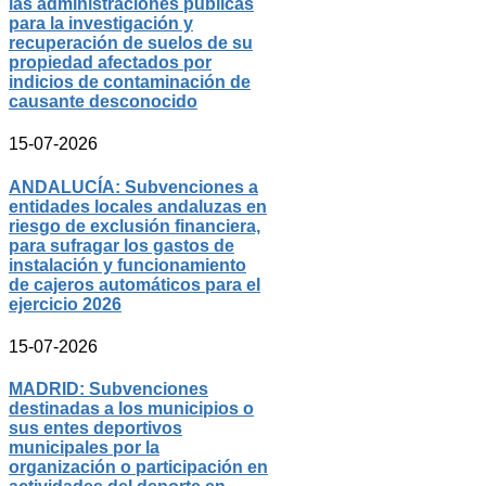
las administraciones públicas
para la investigación y
recuperación de suelos de su
propiedad afectados por
indicios de contaminación de
causante desconocido
15-07-2026
ANDALUCÍA: Subvenciones a
entidades locales andaluzas en
riesgo de exclusión financiera,
para sufragar los gastos de
instalación y funcionamiento
de cajeros automáticos para el
ejercicio 2026
15-07-2026
MADRID: Subvenciones
destinadas a los municipios o
sus entes deportivos
municipales por la
organización o participación en