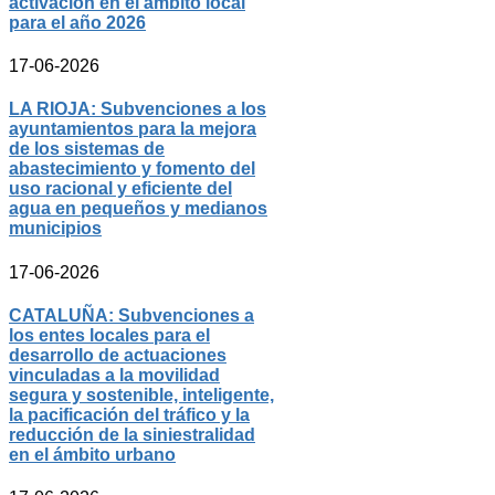
activación en el ámbito local
para el año 2026
17-06-2026
LA RIOJA: Subvenciones a los
ayuntamientos para la mejora
de los sistemas de
abastecimiento y fomento del
uso racional y eficiente del
agua en pequeños y medianos
municipios
17-06-2026
CATALUÑA: Subvenciones a
los entes locales para el
desarrollo de actuaciones
vinculadas a la movilidad
segura y sostenible, inteligente,
la pacificación del tráfico y la
reducción de la siniestralidad
en el ámbito urbano