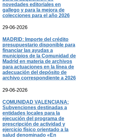
novedades editoriales en
gallego y para la mejora de
colecciones para el año 2026
29-06-2026
MADRID: Importe del crédito
presupuestario disponible para
financiar las ayudas a
municipios de la Comunidad de
Madrid en materia de archivos
para actuaciones en la línea de
adecuación del depósito de
archivo correspondiente a 2026
29-06-2026
COMUNIDAD VALENCIANA:
Subvenciones destinadas a
entidades locales para la
ejecución del programa de
prescripción de actividad y
ejercicio físico orientado a la
salud denominado «En