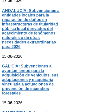
17-06-2026
ANDALUCÍA: Subvenciones a
entidades locales para la
reparación de daños en
infraestructuras de titularidad
pública local derivados del
acaecimiento de fenómenos
naturales o de otras
necesidades extraordinarias
para 2026
15-06-2026
GALICIA: Subvenciones a
ayuntamientos para la
adquisición de vehículos, sus
adaptaciones y maquinaria
vinculada a actuaciones de
prevención de incendios
forestales
15-06-2026