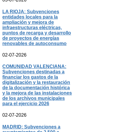
LA RIOJA: Subvenciones
entidades locales para la
ampliación y mejora de
infraestructuras eléctricas,
puntos de recarga y desarrollo
de proyectos de energías
renovables de autoconsumo
02-07-2026
COMUNIDAD VALENCIANA:
Subvenciones destinadas a
financiar los gastos de la
digitalización y la restauración
de la documentación histórica
y la mejora de las instalaciones
de los archivos municipales
para el ejercicio 2026
02-07-2026
MADRID: Subvenciones a