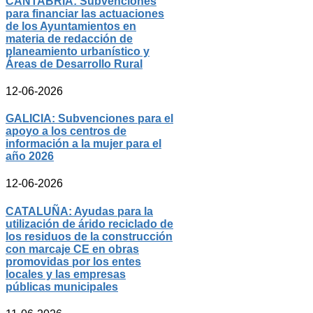
CANTABRIA: Subvenciones
para financiar las actuaciones
de los Ayuntamientos en
materia de redacción de
planeamiento urbanístico y
Áreas de Desarrollo Rural
12-06-2026
GALICIA: Subvenciones para el
apoyo a los centros de
información a la mujer para el
año 2026
12-06-2026
CATALUÑA: Ayudas para la
utilización de árido reciclado de
los residuos de la construcción
con marcaje CE en obras
promovidas por los entes
locales y las empresas
públicas municipales