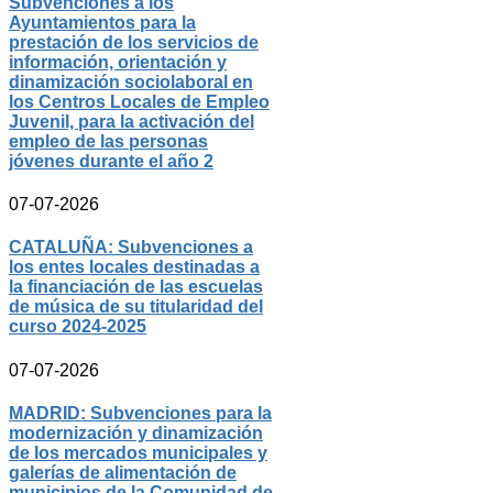
Subvenciones a los
Ayuntamientos para la
prestación de los servicios de
información, orientación y
dinamización sociolaboral en
los Centros Locales de Empleo
Juvenil, para la activación del
empleo de las personas
jóvenes durante el año 2
07-07-2026
CATALUÑA: Subvenciones a
los entes locales destinadas a
la financiación de las escuelas
de música de su titularidad del
curso 2024-2025
07-07-2026
MADRID: Subvenciones para la
modernización y dinamización
de los mercados municipales y
galerías de alimentación de
municipios de la Comunidad de