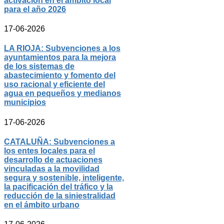
activación en el ámbito local
para el año 2026
17-06-2026
LA RIOJA: Subvenciones a los
ayuntamientos para la mejora
de los sistemas de
abastecimiento y fomento del
uso racional y eficiente del
agua en pequeños y medianos
municipios
17-06-2026
CATALUÑA: Subvenciones a
los entes locales para el
desarrollo de actuaciones
vinculadas a la movilidad
segura y sostenible, inteligente,
la pacificación del tráfico y la
reducción de la siniestralidad
en el ámbito urbano