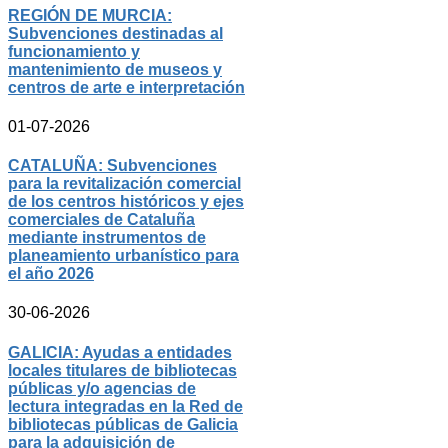
REGIÓN DE MURCIA:
Subvenciones destinadas al
funcionamiento y
mantenimiento de museos y
centros de arte e interpretación
01-07-2026
CATALUÑA: Subvenciones
para la revitalización comercial
de los centros históricos y ejes
comerciales de Cataluña
mediante instrumentos de
planeamiento urbanístico para
el año 2026
30-06-2026
GALICIA: Ayudas a entidades
locales titulares de bibliotecas
públicas y/o agencias de
lectura integradas en la Red de
bibliotecas públicas de Galicia
para la adquisición de