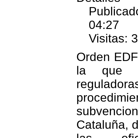
Publicad
04:27
Visitas: 
Orden EDF/
la que 
regulador
procedim
subvencio
Cataluña, d