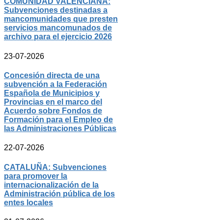
COMUNIDAD VALENCIANA:
Subvenciones destinadas a
mancomunidades que presten
servicios mancomunados de
archivo para el ejercicio 2026
23-07-2026
Concesión directa de una
subvención a la Federación
Española de Municipios y
Provincias en el marco del
Acuerdo sobre Fondos de
Formación para el Empleo de
las Administraciones Públicas
22-07-2026
CATALUÑA: Subvenciones
para promover la
internacionalización de la
Administración pública de los
entes locales