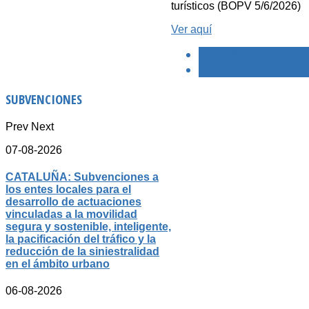
turísticos (BOPV 5/6/2026)
Ver aquí
< PREVIO
SIGUIENTE >
SUBVENCIONES
Prev
Next
07-08-2026
CATALUÑA: Subvenciones a
los entes locales para el
desarrollo de actuaciones
vinculadas a la movilidad
segura y sostenible, inteligente,
la pacificación del tráfico y la
reducción de la siniestralidad
en el ámbito urbano
06-08-2026