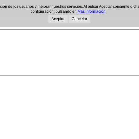
gación de los usuarios y mejorar nuestros servicios. Al pulsar Aceptar consiente d
configuración, pulsando en
Más información
Aceptar
Cancelar