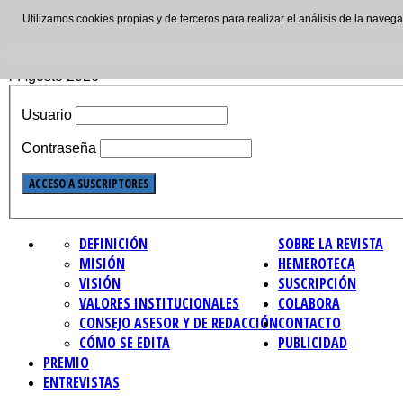
Utilizamos cookies propias y de terceros para realizar el análisis de la nave
ISSN: 2695-4621
7 Agosto 2026
Usuario
Contraseña
DEFINICIÓN
SOBRE LA REVISTA
MISIÓN
HEMEROTECA
VISIÓN
SUSCRIPCIÓN
VALORES INSTITUCIONALES
COLABORA
CONSEJO ASESOR Y DE REDACCIÓN
CONTACTO
CÓMO SE EDITA
PUBLICIDAD
PREMIO
ENTREVISTAS