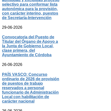
selectivo para conformar lista
autonómica para la provisión,
con carácter interino, puestos
de Secretaría-Intervención
29-06-2026
Convocatoria del Puesto de
Titular del Órgano de Apoyo a
la Junta de Gobierno Local,
clase primera, del
Ayuntamiento de Córdoba
26-06-2026
PAÍS VASCO: Concurso
ordinario de 2026 de provisión
de puestos de trabajo
reservados a personal
funcionario de Administración
Local con habilitación de
carácter nacional
26-06-2026