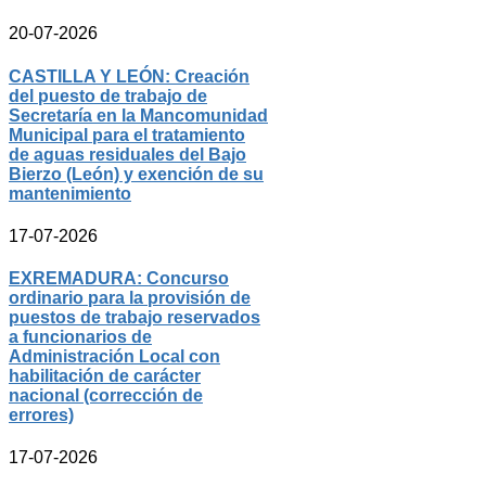
20-07-2026
CASTILLA Y LEÓN: Creación
del puesto de trabajo de
Secretaría en la Mancomunidad
Municipal para el tratamiento
de aguas residuales del Bajo
Bierzo (León) y exención de su
mantenimiento
17-07-2026
EXREMADURA: Concurso
ordinario para la provisión de
puestos de trabajo reservados
a funcionarios de
Administración Local con
habilitación de carácter
nacional (corrección de
errores)
17-07-2026