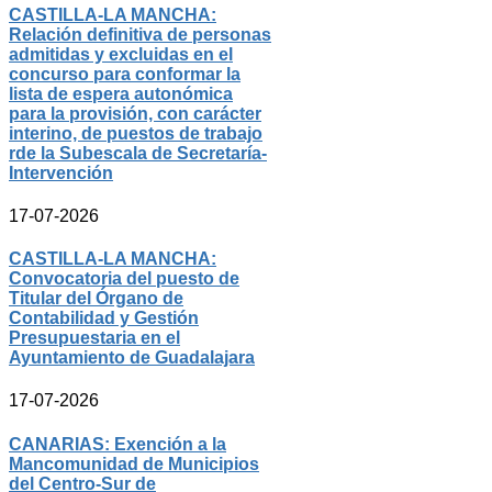
CASTILLA-LA MANCHA:
Relación definitiva de personas
admitidas y excluidas en el
concurso para conformar la
lista de espera autonómica
para la provisión, con carácter
interino, de puestos de trabajo
rde la Subescala de Secretaría-
Intervención
17-07-2026
CASTILLA-LA MANCHA:
Convocatoria del puesto de
Titular del Órgano de
Contabilidad y Gestión
Presupuestaria en el
Ayuntamiento de Guadalajara
17-07-2026
CANARIAS: Exención a la
Mancomunidad de Municipios
del Centro-Sur de