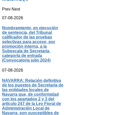
Prev
Next
07-08-2026
Nombramiento, en ejecución
de sentencia, del Tribunal
calificador de las pruebas
selectivas para acceso, por
promoción interna, a la
Subescala de Secretaría,
categoría de entrada
(Convocatoria julio 2024)
07-08-2026
NAVARRA: Relación definitiva
de los puestos de Secretaría de
las entidades locales de
Navarra que, de conformidad
con los apartados 2 y 3 del
artículo 247 de la Ley Fioral de
Administración Local de
Navarra, son susceptibles de