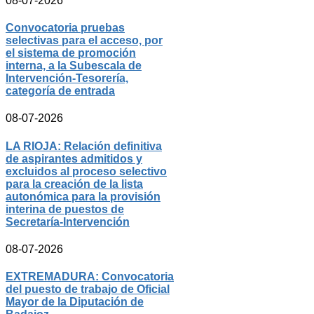
08-07-2026
Convocatoria pruebas
selectivas para el acceso, por
el sistema de promoción
interna, a la Subescala de
Intervención-Tesorería,
categoría de entrada
08-07-2026
LA RIOJA: Relación definitiva
de aspirantes admitidos y
excluidos al proceso selectivo
para la creación de la lista
autonómica para la provisión
interina de puestos de
Secretaría-Intervención
08-07-2026
EXTREMADURA: Convocatoria
del puesto de trabajo de Oficial
Mayor de la Diputación de