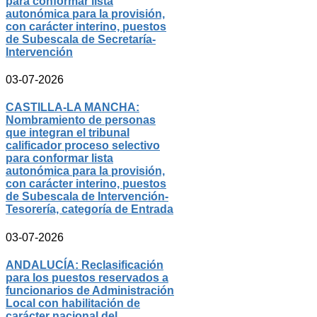
para conformar lista
autonómica para la provisión,
con carácter interino, puestos
de Subescala de Secretaría-
Intervención
03-07-2026
CASTILLA-LA MANCHA:
Nombramiento de personas
que integran el tribunal
calificador proceso selectivo
para conformar lista
autonómica para la provisión,
con carácter interino, puestos
de Subescala de Intervención-
Tesorería, categoría de Entrada
03-07-2026
ANDALUCÍA: Reclasificación
para los puestos reservados a
funcionarios de Administración
Local con habilitación de
carácter nacional del