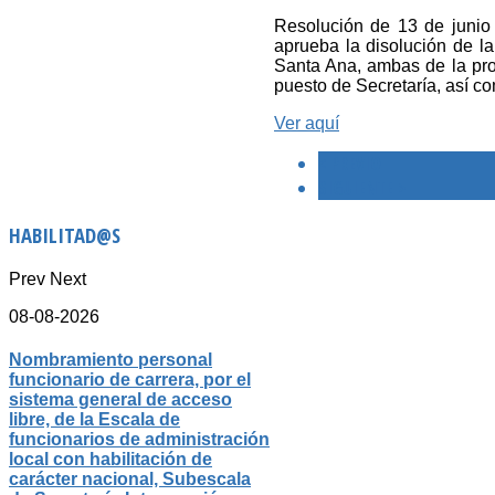
Resolución de 13 de junio 
aprueba la disolución de la
Santa Ana, ambas de la pro
puesto de Secretaría, así co
Ver aquí
< PREVIO
SIGUIENTE >
HABILITAD@S
Prev
Next
08-08-2026
Nombramiento personal
funcionario de carrera, por el
sistema general de acceso
libre, de la Escala de
funcionarios de administración
local con habilitación de
carácter nacional, Subescala