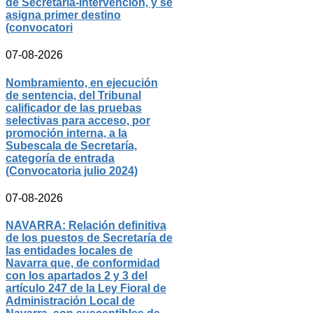
de Secretaría-Intervención, y se
asigna primer destino
(convocatori
07-08-2026
Nombramiento, en ejecución
de sentencia, del Tribunal
calificador de las pruebas
selectivas para acceso, por
promoción interna, a la
Subescala de Secretaría,
categoría de entrada
(Convocatoria julio 2024)
07-08-2026
NAVARRA: Relación definitiva
de los puestos de Secretaría de
las entidades locales de
Navarra que, de conformidad
con los apartados 2 y 3 del
artículo 247 de la Ley Fioral de
Administración Local de