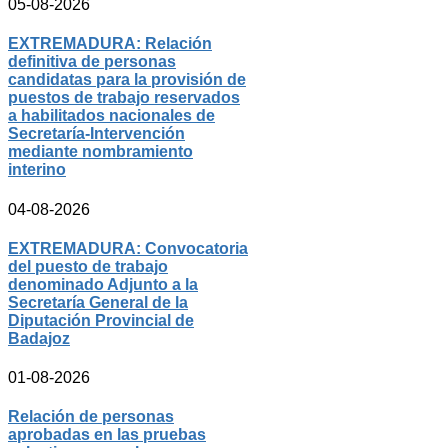
05-08-2026
EXTREMADURA: Relación
definitiva de personas
candidatas para la provisión de
puestos de trabajo reservados
a habilitados nacionales de
Secretaría-Intervención
mediante nombramiento
interino
04-08-2026
EXTREMADURA: Convocatoria
del puesto de trabajo
denominado Adjunto a la
Secretaría General de la
Diputación Provincial de
Badajoz
01-08-2026
Relación de personas
aprobadas en las pruebas