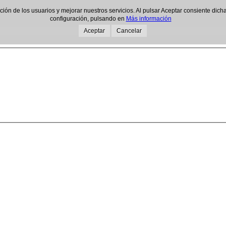
gación de los usuarios y mejorar nuestros servicios. Al pulsar Aceptar consiente d
configuración, pulsando en
Más información
Aceptar
Cancelar