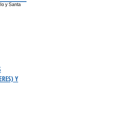
lo y Santa
S
RES) Y