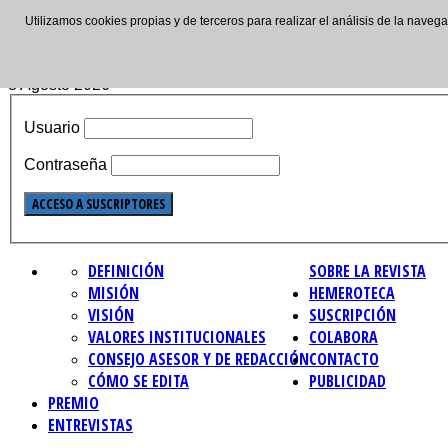
Utilizamos cookies propias y de terceros para realizar el análisis de la nave
ISSN: 2695-4621
8 Agosto 2026
Usuario
Contraseña
DEFINICIÓN
SOBRE LA REVISTA
MISIÓN
HEMEROTECA
VISIÓN
SUSCRIPCIÓN
VALORES INSTITUCIONALES
COLABORA
CONSEJO ASESOR Y DE REDACCIÓN
CONTACTO
CÓMO SE EDITA
PUBLICIDAD
PREMIO
ENTREVISTAS