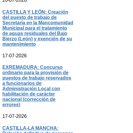
20-07-2026
CASTILLA Y LEÓN: Creación
del puesto de trabajo de
Secretaría en la Mancomunidad
Municipal para el tratamiento
de aguas residuales del Bajo
Bierzo (León) y exención de su
mantenimiento
17-07-2026
EXREMADURA: Concurso
ordinario para la provisión de
puestos de trabajo reservados
a funcionarios de
Administración Local con
habilitación de carácter
nacional (corrección de
errores)
17-07-2026
CASTILLA-LA MANCHA: