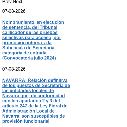
Prev
Next
07-08-2026
Nombramiento, en ejecución
de sentencia, del Tribunal
calificador de las pruebas
selectivas para acceso, por
promoción interna, a la
Subescala de Secretaría,
categoría de entrada
(Convocatoria julio 2024)
07-08-2026
NAVARRA: Relación definitiva
de los puestos de Secretaría de
las entidades locales de
Navarra que, de conformidad
con los apartados 2 y 3 del
artículo 247 de la Ley Fioral de
Administración Local de
Navarra, son susceptibles de
provisión funcionarial