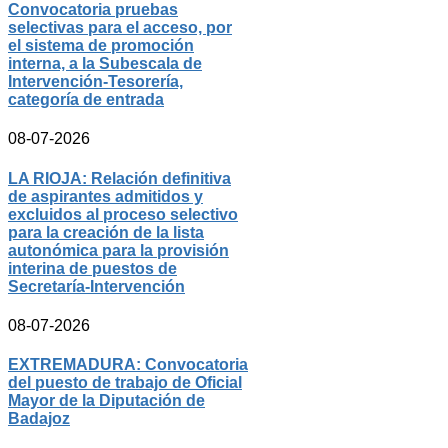
Convocatoria pruebas
selectivas para el acceso, por
el sistema de promoción
interna, a la Subescala de
Intervención-Tesorería,
categoría de entrada
08-07-2026
LA RIOJA: Relación definitiva
de aspirantes admitidos y
excluidos al proceso selectivo
para la creación de la lista
autonómica para la provisión
interina de puestos de
Secretaría-Intervención
08-07-2026
EXTREMADURA: Convocatoria
del puesto de trabajo de Oficial
Mayor de la Diputación de
Badajoz