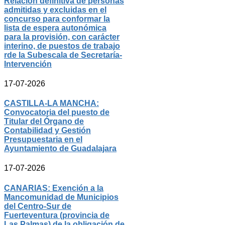
Relación definitiva de personas
admitidas y excluidas en el
concurso para conformar la
lista de espera autonómica
para la provisión, con carácter
interino, de puestos de trabajo
rde la Subescala de Secretaría-
Intervención
17-07-2026
CASTILLA-LA MANCHA:
Convocatoria del puesto de
Titular del Órgano de
Contabilidad y Gestión
Presupuestaria en el
Ayuntamiento de Guadalajara
17-07-2026
CANARIAS: Exención a la
Mancomunidad de Municipios
del Centro-Sur de
Fuerteventura (provincia de
Las Palmas) de la obligación de