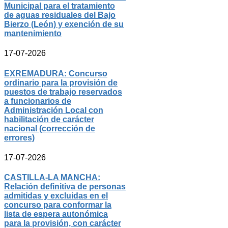
Municipal para el tratamiento
de aguas residuales del Bajo
Bierzo (León) y exención de su
mantenimiento
17-07-2026
EXREMADURA: Concurso
ordinario para la provisión de
puestos de trabajo reservados
a funcionarios de
Administración Local con
habilitación de carácter
nacional (corrección de
errores)
17-07-2026
CASTILLA-LA MANCHA:
Relación definitiva de personas
admitidas y excluidas en el
concurso para conformar la
lista de espera autonómica
para la provisión, con carácter