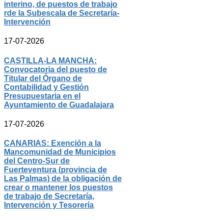
interino, de puestos de trabajo
rde la Subescala de Secretaría-
Intervención
17-07-2026
CASTILLA-LA MANCHA:
Convocatoria del puesto de
Titular del Órgano de
Contabilidad y Gestión
Presupuestaria en el
Ayuntamiento de Guadalajara
17-07-2026
CANARIAS: Exención a la
Mancomunidad de Municipios
del Centro-Sur de
Fuerteventura (provincia de
Las Palmas) de la obligación de
crear o mantener los puestos
de trabajo de Secretaría,
Intervención y Tesorería