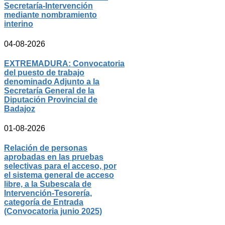
Secretaría-Intervención
mediante nombramiento
interino
04-08-2026
EXTREMADURA: Convocatoria
del puesto de trabajo
denominado Adjunto a la
Secretaría General de la
Diputación Provincial de
Badajoz
01-08-2026
Relación de personas
aprobadas en las pruebas
selectivas para el acceso, por
el sistema general de acceso
libre, a la Subescala de
Intervención-Tesorería,
categoría de Entrada
(Convocatoria junio 2025)