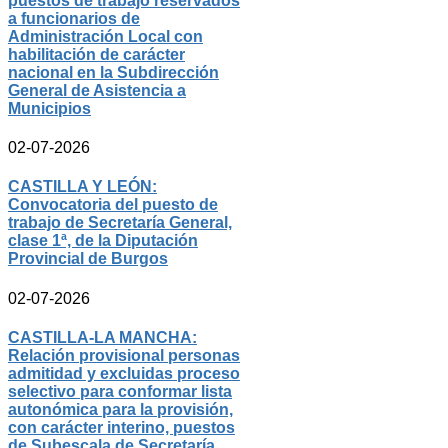
puestos de trabajo reservados
a funcionarios de
Administración Local con
habilitación de carácter
nacional en la Subdirección
General de Asistencia a
Municipios
02-07-2026
CASTILLA Y LEÓN:
Convocatoria del puesto de
trabajo de Secretaría General,
clase 1ª, de la Diputación
Provincial de Burgos
02-07-2026
CASTILLA-LA MANCHA:
Relación provisional personas
admitidad y excluidas proceso
selectivo para conformar lista
autonómica para la provisión,
con carácter interino, puestos
de Subescala de Secretaría,