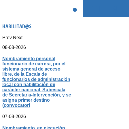
SIGUIENTE
HABILITAD@S
Prev
Next
08-08-2026
Nombramiento personal
funcionario de carrera, por el
sistema general de acceso
libre, de la Escala de
funcionarios de administración
local con habilitación de
carácter nacional, Subescala
de Secretaría-Intervención, y se
asigna primer destino
(convocatori
07-08-2026
Nombramiento, en ejecución