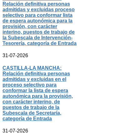
Relación definitiva personas
admitidas y excluidas proceso
selectivo para conformar lista
de espera autonómica para la
provisión, con carácter
interino, puestos de trabajo de
la Subescala de Intervención-
Tesorería, categoría de Entrada
31-07-2026
CASTILLA-LA MANCHA:
Relación definitiva personas
admitidas y excluidas en el
proceso selectivo para
conformar la lista de espera
autonómica para la provisión,
con carácter interino, de
puestos de trabajo de la
Subescala de Secretaría,
categoría de Entrada
31-07-2026