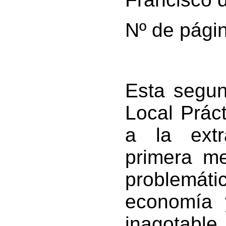
Nº de pági
Esta segun
Local Prác
a la extr
primera me
problemáti
economía y
inagotable,