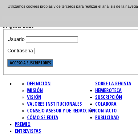
Utilizamos cookies propias y de terceros para realizar el análisis de la nave
ISSN: 2695-4621
9 Agosto 2026
Usuario
Contraseña
DEFINICIÓN
SOBRE LA REVISTA
MISIÓN
HEMEROTECA
VISIÓN
SUSCRIPCIÓN
VALORES INSTITUCIONALES
COLABORA
CONSEJO ASESOR Y DE REDACCIÓN
CONTACTO
CÓMO SE EDITA
PUBLICIDAD
PREMIO
ENTREVISTAS