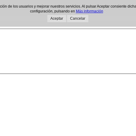
gación de los usuarios y mejorar nuestros servicios. Al pulsar Aceptar consiente d
configuración, pulsando en
Más información
Aceptar
Cancelar