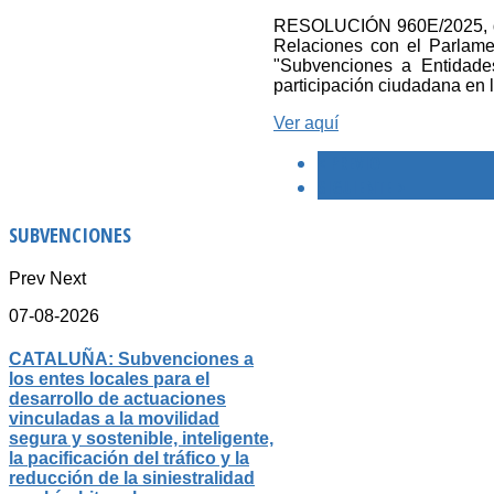
RESOLUCIÓN 960E/2025, de 1
Relaciones con el Parlame
"Subvenciones a Entidades
participación ciudadana en
Ver aquí
< PREVIO
SIGUIENTE >
SUBVENCIONES
Prev
Next
07-08-2026
CATALUÑA: Subvenciones a
los entes locales para el
desarrollo de actuaciones
vinculadas a la movilidad
segura y sostenible, inteligente,
la pacificación del tráfico y la
reducción de la siniestralidad