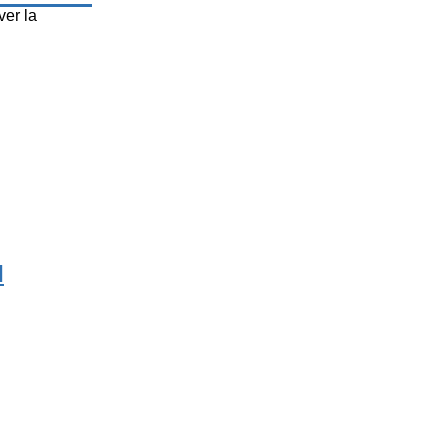
er la
N