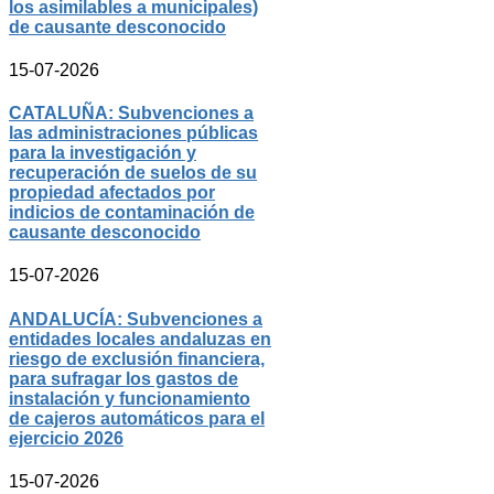
los asimilables a municipales)
de causante desconocido
15-07-2026
CATALUÑA: Subvenciones a
las administraciones públicas
para la investigación y
recuperación de suelos de su
propiedad afectados por
indicios de contaminación de
causante desconocido
15-07-2026
ANDALUCÍA: Subvenciones a
entidades locales andaluzas en
riesgo de exclusión financiera,
para sufragar los gastos de
instalación y funcionamiento
de cajeros automáticos para el
ejercicio 2026
15-07-2026