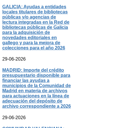
GALICIA: Ayudas a entidades
locales titulares de bibliotecas
públicas y/o agencias de
lectura integradas en la Red de
bibliotecas públicas de Galicia
para la adquisición de
novedades editoriales en
gallego y para la mejora de
colecciones para el año 2026
29-06-2026
MADRID: Importe del crédito
presupuestario disponible para
financiar las ayudas a
municipios de la Comunidad de
Madrid en materia de archivos
para actuaciones en la línea de
adecuación del depósito de
archivo correspondiente a 2026
29-06-2026