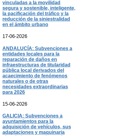
vinculadas a la movilidad
segura y sostenible, inteligente,
la pacificación del tráfico y la
reducción de la siniestralidad
en el ámbito urbano
17-06-2026
ANDALUCÍA: Subvenciones a
entidades locales para la
reparación de daños en
infraestructuras de titularidad
pública local derivados del
acaecimiento de fenómenos
naturales o de otras
necesidades extraordinarias
para 2026
15-06-2026
GALICIA: Subvenciones a
ayuntamientos para la
adquisición de vehículos, sus
adaptaciones y maquinaria