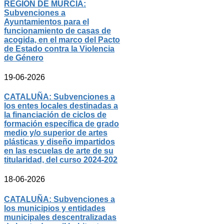
REGIÓN DE MURCIA:
Subvenciones a
Ayuntamientos para el
funcionamiento de casas de
acogida, en el marco del Pacto
de Estado contra la Violencia
de Género
19-06-2026
CATALUÑA: Subvenciones a
los entes locales destinadas a
la financiación de ciclos de
formación específica de grado
medio y/o superior de artes
plásticas y diseño impartidos
en las escuelas de arte de su
titularidad, del curso 2024-202
18-06-2026
CATALUÑA: Subvenciones a
los municipios y entidades
municipales descentralizadas