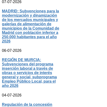
07-07-2026
MADRID: Subvenciones para la
modernización y dinamización
de los mercados municipales y
galerías de alimentación de
municipios de la Comunidad de
Madrid con población inferior a
250.000 habitantes para el año
2026
06-07-2026
REGIÓN DE MURCIA:
Subvenciones del programa
inserción laboral a través de
obras o servicios de interés
general y social, subprograma
Empleo Público Local, para el
año 2026
04-07-2026
Regulación de la concesión