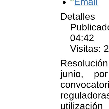
Detalles
Publicad
04:42
Visitas: 
Resolució
junio, p
convocato
regulador
utilizació