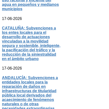
uso racional y eficiente del
agua en pequeños y medianos
municipios
17-06-2026
CATALUÑA: Subvenciones a
los entes locales para el
desarrollo de actuaciones
vinculadas a la movilidad
segura y sostenible, inteligente,
la pacificación del tráfico y la
reducción de la siniestralidad
en el ámbito urbano
17-06-2026
ANDALUCÍA: Subvenciones a
entidades locales para la
reparación de daños en
infraestructuras de titularidad
pública local derivados del
acaecimiento de fenómenos
naturales o de otras
necesidades extraordinarias