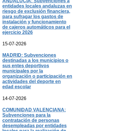
ANDALUCÍA: Subvenciones a
entidades locales andaluzas en
riesgo de exclusión financiera,
para sufragar los gastos de
instalación y funcionamiento
de cajeros automáticos para el
ejercicio 2026
15-07-2026
MADRID: Subvenciones
destinadas a los municipios o
sus entes deportivos
municipales por la
organización o participación en
actividades del deporte en
edad escolar
14-07-2026
COMUNIDAD VALENCIANA:
Subvenciones para la
contratación de personas
desempleadas por entidades
locales para la realización de