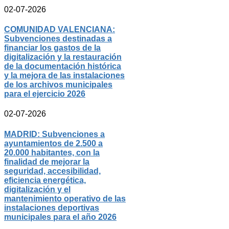
02-07-2026
COMUNIDAD VALENCIANA:
Subvenciones destinadas a
financiar los gastos de la
digitalización y la restauración
de la documentación histórica
y la mejora de las instalaciones
de los archivos municipales
para el ejercicio 2026
02-07-2026
MADRID: Subvenciones a
ayuntamientos de 2.500 a
20.000 habitantes, con la
finalidad de mejorar la
seguridad, accesibilidad,
eficiencia energética,
digitalización y el
mantenimiento operativo de las
instalaciones deportivas
municipales para el año 2026