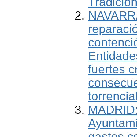
Tradicion
NAVARRA
reparaci
contenció
Entidade
fuertes c
consecue
torrencia
MADRID:
Ayuntami
gastos co