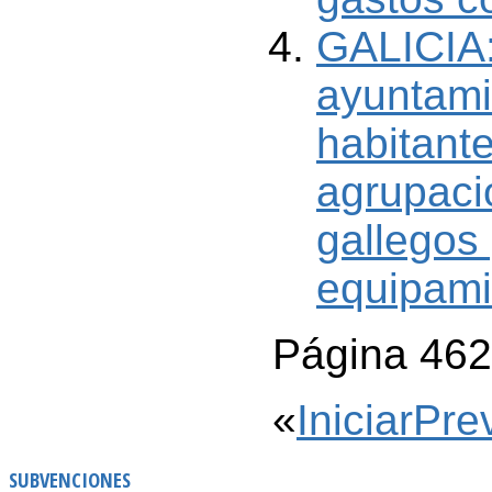
GALICIA:
ayuntami
habitant
agrupaci
gallegos 
equipami
Página 462
«
Iniciar
Pre
SUBVENCIONES