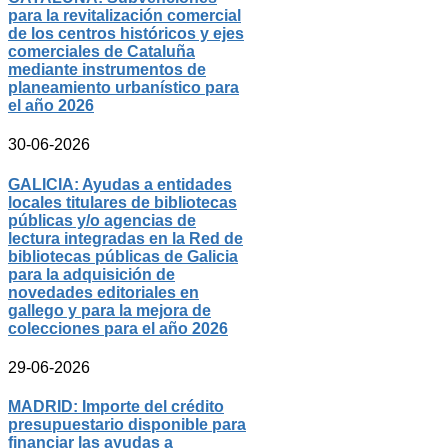
para la revitalización comercial
de los centros históricos y ejes
comerciales de Cataluña
mediante instrumentos de
planeamiento urbanístico para
el año 2026
30-06-2026
GALICIA: Ayudas a entidades
locales titulares de bibliotecas
públicas y/o agencias de
lectura integradas en la Red de
bibliotecas públicas de Galicia
para la adquisición de
novedades editoriales en
gallego y para la mejora de
colecciones para el año 2026
29-06-2026
MADRID: Importe del crédito
presupuestario disponible para
financiar las ayudas a