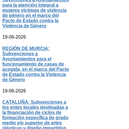
para la atención integral a
mujeres víctimas de violencia
de género en el marco del
Pacto de Estado contra la
Violencia de Género
19-06-2026
REGIÓN DE MURCIA:
Subvenciones a
Ayuntamientos para el
funcionamiento de casas de
acogida, en el marco del Pacto
de Estado contra la Violencia
de Género
19-06-2026
CATALUÑA: Subvenciones a
los entes locales destinadas a
la financiación de ciclos de
formación específica de grado
medio y/o superior de artes
plásticas y diseño impartidos