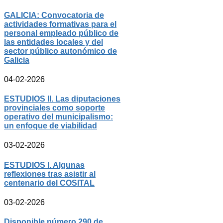
GALICIA: Convocatoria de
actividades formativas para el
personal empleado público de
las entidades locales y del
sector público autonómico de
Galicia
04-02-2026
ESTUDIOS II. Las diputaciones
provinciales como soporte
operativo del municipalismo:
un enfoque de viabilidad
03-02-2026
ESTUDIOS I. Algunas
reflexiones tras asistir al
centenario del COSITAL
03-02-2026
Disponible número 290 de