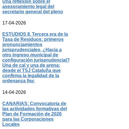
Una reflexión sobre el
asesoramiento legal del
secretario general del pleno
17-04-2026
ESTUDIOS II. Tercera era de la
Tasa de Residuos: primeros
pronunciamientos
jurisprudenciales, ¿Hacia a
otro ingreso municipal de
configuración jurisprudencial?
Una de cal y una de arena:
desde el TSJ Cataluña que
confirma la legalidad de la
ordenanza fisc
14-04-2026
CANARIAS: Convocatoria de
las actividades formativas del
Plan de Formación de 2026
para las Corporaciones
Locales