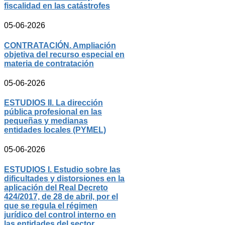
fiscalidad en las catástrofes
05-06-2026
CONTRATACIÓN. Ampliación
objetiva del recurso especial en
materia de contratación
05-06-2026
ESTUDIOS II. La dirección
pública profesional en las
pequeñas y medianas
entidades locales (PYMEL)
05-06-2026
ESTUDIOS I. Estudio sobre las
dificultades y distorsiones en la
aplicación del Real Decreto
424/2017, de 28 de abril, por el
que se regula el régimen
jurídico del control interno en
las entidades del sector