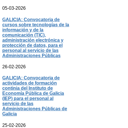
05-03-2026
GALICIA: Convocatoria de
cursos sobre tecnologías de la
información y de la
comunicación (TIC),
administración electrónica y
protección de datos, para el
personal al servicio de las
Administraciones Públicas
26-02-2026
GALICIA: Convocatoria de
actividades de formación
continia del Instituto de
Economía Pública de Galicia
(IEP) para el personal al
servicio de las
Administraciones Públicas de
Galicia
25-02-2026