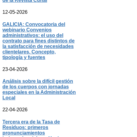
de la Revista Cunal
12-05-2026
GALICIA: Convocatoria del
webinario Convenios
administrativos: el uso del
contrato para fines distintos de
la satisfacción de necesidades
clientelares. Concepto,
tipología y fuentes
23-04-2026
Análisis sobre la difícil gestión
de los cuerpos con jornadas
especiales en la Administración
Local
22-04-2026
Tercera era de la Tasa de
Residuos: primeros
pronunciamientos