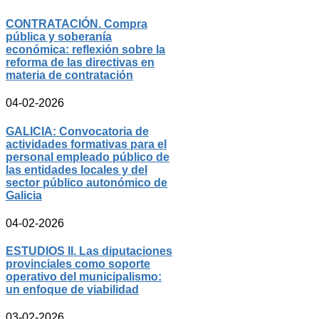
CONTRATACIÓN. Compra
pública y soberanía
económica: reflexión sobre la
reforma de las directivas en
materia de contratación
04-02-2026
GALICIA: Convocatoria de
actividades formativas para el
personal empleado público de
las entidades locales y del
sector público autonómico de
Galicia
04-02-2026
ESTUDIOS II. Las diputaciones
provinciales como soporte
operativo del municipalismo:
un enfoque de viabilidad
03-02-2026