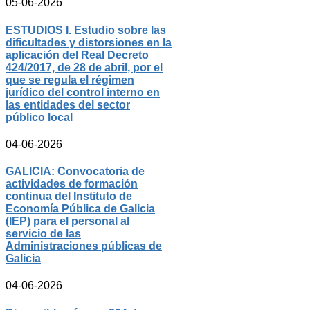
05-06-2026
ESTUDIOS I. Estudio sobre las
dificultades y distorsiones en la
aplicación del Real Decreto
424/2017, de 28 de abril, por el
que se regula el régimen
jurídico del control interno en
las entidades del sector
público local
04-06-2026
GALICIA: Convocatoria de
actividades de formación
continua del Instituto de
Economía Pública de Galicia
(IEP) para el personal al
servicio de las
Administraciones públicas de
Galicia
04-06-2026