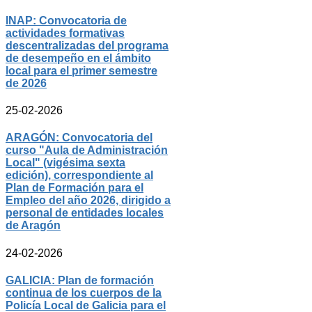
INAP: Convocatoria de
actividades formativas
descentralizadas del programa
de desempeño en el ámbito
local para el primer semestre
de 2026
25-02-2026
ARAGÓN: Convocatoria del
curso "Aula de Administración
Local" (vigésima sexta
edición), correspondiente al
Plan de Formación para el
Empleo del año 2026, dirigido a
personal de entidades locales
de Aragón
24-02-2026
GALICIA: Plan de formación
continua de los cuerpos de la
Policía Local de Galicia para el