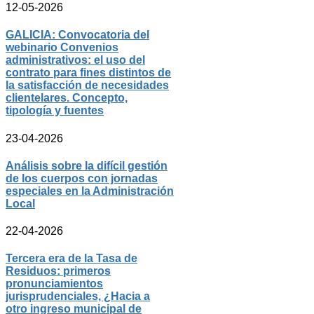
12-05-2026
GALICIA: Convocatoria del
webinario Convenios
administrativos: el uso del
contrato para fines distintos de
la satisfacción de necesidades
clientelares. Concepto,
tipología y fuentes
23-04-2026
Análisis sobre la difícil gestión
de los cuerpos con jornadas
especiales en la Administración
Local
22-04-2026
Tercera era de la Tasa de
Residuos: primeros
pronunciamientos
jurisprudenciales, ¿Hacia a
otro ingreso municipal de