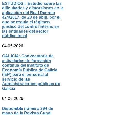
ESTUDIOS I. Estudio sobre las
dificultades y distorsiones en la
aplicación del Real Decreto
424/2017, de 28 de abril, por el
que se regula el régimen
jurídico del control interno en
las entidades del sector
público local
04-06-2026
GALICIA: Convocatoria de
actividades de formación
continua del Instituto de
Economía Pública de Galicia
(IEP) para el personal al
servicio de las
Administraciones públicas de
Galicia
04-06-2026
Disponible número 294 de
mayo de la Revista Cunal