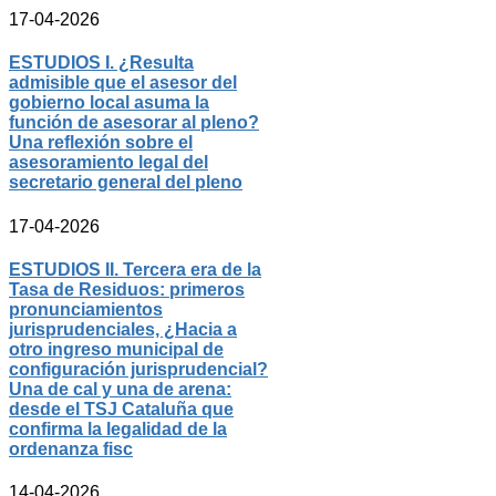
17-04-2026
ESTUDIOS I. ¿Resulta
admisible que el asesor del
gobierno local asuma la
función de asesorar al pleno?
Una reflexión sobre el
asesoramiento legal del
secretario general del pleno
17-04-2026
ESTUDIOS II. Tercera era de la
Tasa de Residuos: primeros
pronunciamientos
jurisprudenciales, ¿Hacia a
otro ingreso municipal de
configuración jurisprudencial?
Una de cal y una de arena:
desde el TSJ Cataluña que
confirma la legalidad de la
ordenanza fisc
14-04-2026