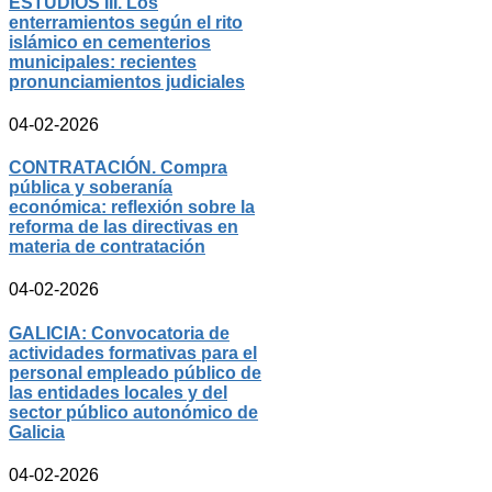
ESTUDIOS III. Los
enterramientos según el rito
islámico en cementerios
municipales: recientes
pronunciamientos judiciales
04-02-2026
CONTRATACIÓN. Compra
pública y soberanía
económica: reflexión sobre la
reforma de las directivas en
materia de contratación
04-02-2026
GALICIA: Convocatoria de
actividades formativas para el
personal empleado público de
las entidades locales y del
sector público autonómico de
Galicia
04-02-2026