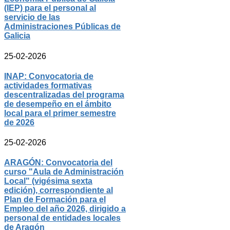
(IEP) para el personal al
servicio de las
Administraciones Públicas de
Galicia
25-02-2026
INAP: Convocatoria de
actividades formativas
descentralizadas del programa
de desempeño en el ámbito
local para el primer semestre
de 2026
25-02-2026
ARAGÓN: Convocatoria del
curso "Aula de Administración
Local" (vigésima sexta
edición), correspondiente al
Plan de Formación para el
Empleo del año 2026, dirigido a
personal de entidades locales
de Aragón