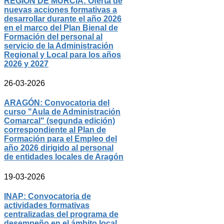
REGIÓN DE MURCIA: Oferta de
nuevas acciones formativas a
desarrollar durante el año 2026
en el marco del Plan Bienal de
Formación del personal al
servicio de la Administración
Regional y Local para los años
2026 y 2027
26-03-2026
ARAGÓN: Convocatoria del
curso "Aula de Administración
Comarcal" (segunda edición)
correspondiente al Plan de
Formación para el Empleo del
año 2026 dirigido al personal
de entidades locales de Aragón
19-03-2026
INAP: Convocatoria de
actividades formativas
centralizadas del programa de
desempeño en el ámbito local