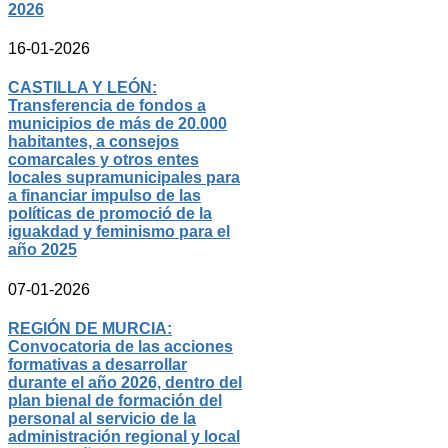
2026
16-01-2026
CASTILLA Y LEÓN:
Transferencia de fondos a
municipios de más de 20.000
habitantes, a consejos
comarcales y otros entes
locales supramunicipales para
a financiar impulso de las
políticas de promoció de la
iguakdad y feminismo para el
año 2025
07-01-2026
REGIÓN DE MURCIA:
Convocatoria de las acciones
formativas a desarrollar
durante el año 2026, dentro del
plan bienal de formación del
personal al servicio de la
administración regional y local