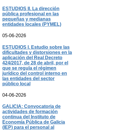
ESTUDIOS II. La dirección
pública profesional en las
pequeñas y medianas
entidades locales (PYMEL)
05-06-2026
ESTUDIOS I. Estudio sobre las
dificultades y distorsiones en la
aplicación del Real Decreto
424/2017, de 28 de abril, por el
que se regula el régimen
jurídico del control interno en
las entidades del sector
público local
04-06-2026
GALICIA: Convocatoria de
actividades de formación
continua del Instituto de
Economía Pública de Galicia
(IEP) para el personal al