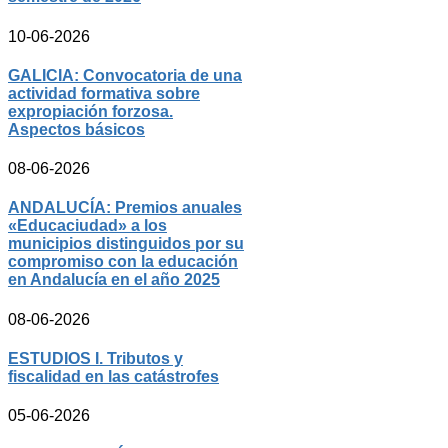
10-06-2026
GALICIA: Convocatoria de una
actividad formativa sobre
expropiación forzosa.
Aspectos básicos
08-06-2026
ANDALUCÍA: Premios anuales
«Educaciudad» a los
municipios distinguidos por su
compromiso con la educación
en Andalucía en el año 2025
08-06-2026
ESTUDIOS I. Tributos y
fiscalidad en las catástrofes
05-06-2026