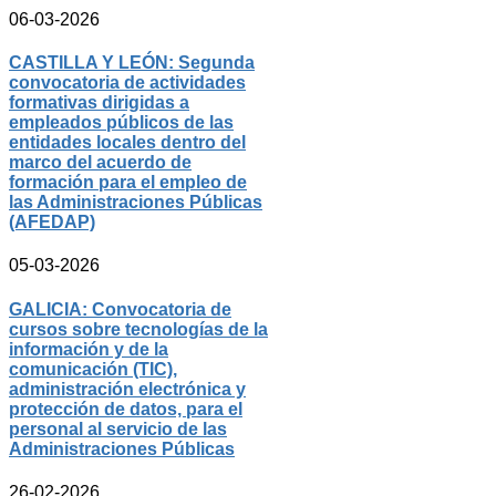
06-03-2026
CASTILLA Y LEÓN: Segunda
convocatoria de actividades
formativas dirigidas a
empleados públicos de las
entidades locales dentro del
marco del acuerdo de
formación para el empleo de
las Administraciones Públicas
(AFEDAP)
05-03-2026
GALICIA: Convocatoria de
cursos sobre tecnologías de la
información y de la
comunicación (TIC),
administración electrónica y
protección de datos, para el
personal al servicio de las
Administraciones Públicas
26-02-2026