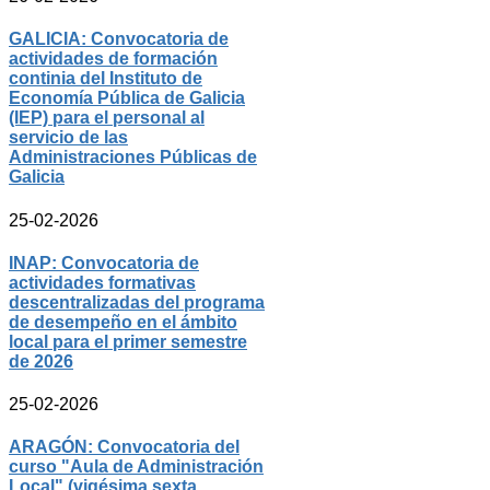
GALICIA: Convocatoria de
actividades de formación
continia del Instituto de
Economía Pública de Galicia
(IEP) para el personal al
servicio de las
Administraciones Públicas de
Galicia
25-02-2026
INAP: Convocatoria de
actividades formativas
descentralizadas del programa
de desempeño en el ámbito
local para el primer semestre
de 2026
25-02-2026
ARAGÓN: Convocatoria del
curso "Aula de Administración
Local" (vigésima sexta