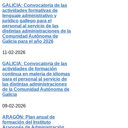
GALICIA: Convocatoria de las
actividades formativas de
lenguaje administrativo y
jurídico gallego para el
personal al servicio de las
distintas administraciones de la
Comunidad Autónoma de
Galicia para el año 2026
11-02-2026
GALICIA: Convocatoria de las
actividades de formación
continua en materia de idiomas
para el personal al servicio de
las distintas administraciones
de la Comunidad Autónoma de
Galicia
09-02-2026
ARAGÓN: Plan anual de
formación del Instituto
Aragonés de Administración