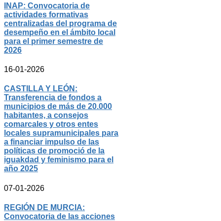
INAP: Convocatoria de
actividades formativas
centralizadas del programa de
desempeño en el ámbito local
para el primer semestre de
2026
16-01-2026
CASTILLA Y LEÓN:
Transferencia de fondos a
municipios de más de 20.000
habitantes, a consejos
comarcales y otros entes
locales supramunicipales para
a financiar impulso de las
políticas de promoció de la
iguakdad y feminismo para el
año 2025
07-01-2026
REGIÓN DE MURCIA:
Convocatoria de las acciones