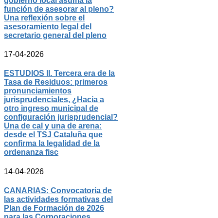
gobierno local asuma la
función de asesorar al pleno?
Una reflexión sobre el
asesoramiento legal del
secretario general del pleno
17-04-2026
ESTUDIOS II. Tercera era de la
Tasa de Residuos: primeros
pronunciamientos
jurisprudenciales, ¿Hacia a
otro ingreso municipal de
configuración jurisprudencial?
Una de cal y una de arena:
desde el TSJ Cataluña que
confirma la legalidad de la
ordenanza fisc
14-04-2026
CANARIAS: Convocatoria de
las actividades formativas del
Plan de Formación de 2026
para las Corporaciones