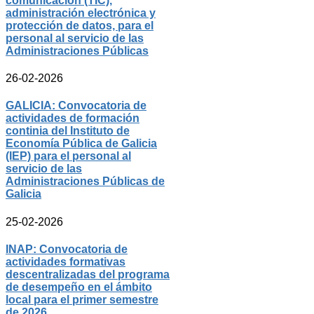
comunicación (TIC),
administración electrónica y
protección de datos, para el
personal al servicio de las
Administraciones Públicas
26-02-2026
GALICIA: Convocatoria de
actividades de formación
continia del Instituto de
Economía Pública de Galicia
(IEP) para el personal al
servicio de las
Administraciones Públicas de
Galicia
25-02-2026
INAP: Convocatoria de
actividades formativas
descentralizadas del programa
de desempeño en el ámbito
local para el primer semestre
de 2026