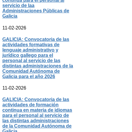
continua para el personal al
servicio de laa
Administraciones Públicas de
Galicia
11-02-2026
GALICIA: Convocatoria de las
actividades formativas de
lenguaje administrativo y
jurídico gallego para el
personal al servicio de las
distintas administraciones de la
Comunidad Autónoma de
Galicia para el año 2026
11-02-2026
GALICIA: Convocatoria de las
actividades de formación
continua en materia de idiomas
para el personal al servicio de
las distintas administraciones
de la Comunidad Autónoma de
Galicia